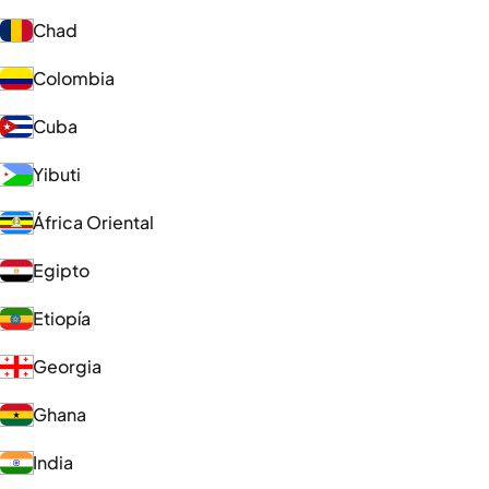
Chad
Colombia
Cuba
Yibuti
África Oriental
Egipto
Etiopía
Georgia
Ghana
India