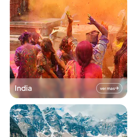
India
ver mas