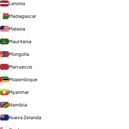
Letonia
Madagascar
Malasia
Mauritania
Mongolia
Marruecos
Mozambique
Myanmar
Namibia
Nueva Zelanda