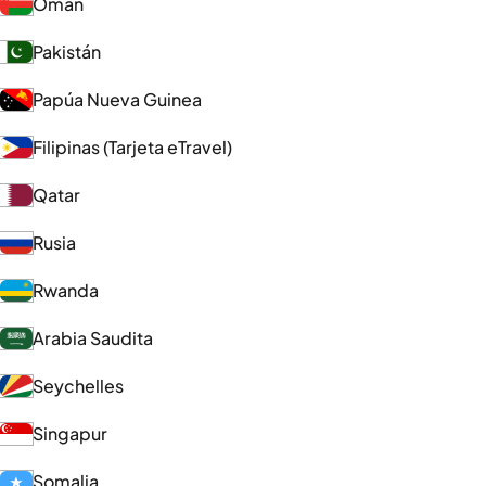
Omán
Pakistán
Papúa Nueva Guinea
Filipinas (Tarjeta eTravel)
Qatar
Rusia
Rwanda
Arabia Saudita
Seychelles
Singapur
Somalia