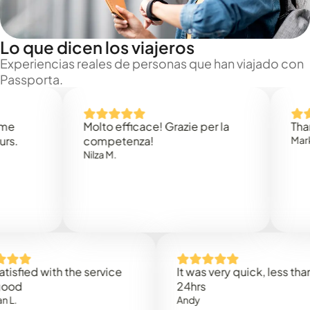
Lo que dicen los viajeros
Experiencias reales de personas que han viajado con
Passporta.
Molto efficace! Grazie per la
Thank you
competenza!
Mark N.
Nilza M.
ed with the service
It was very quick, less than
24hrs
Andy