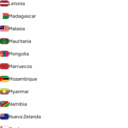
Letonia
Madagascar
Malasia
Mauritania
Mongolia
Marruecos
Mozambique
Myanmar
Namibia
Nueva Zelanda