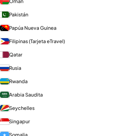
Omán
Pakistán
Papúa Nueva Guinea
Filipinas (Tarjeta eTravel)
Qatar
Rusia
Rwanda
Arabia Saudita
Seychelles
Singapur
Somalia