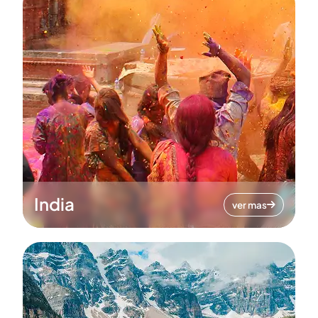
India
ver mas