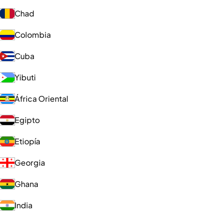
Chad
Colombia
Cuba
Yibuti
África Oriental
Egipto
Etiopía
Georgia
Ghana
India