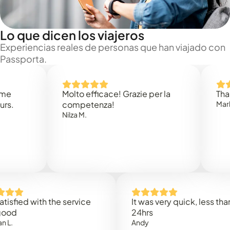
Lo que dicen los viajeros
Experiencias reales de personas que han viajado con
Passporta.
Molto efficace! Grazie per la
Thank you
competenza!
Mark N.
Nilza M.
ed with the service
It was very quick, less than
24hrs
Andy