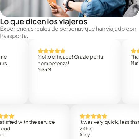
Lo que dicen los viajeros
Experiencias reales de personas que han viajado con
Passporta.
Molto efficace! Grazie per la
Thank you
competenza!
Mark N.
Nilza M.
ed with the service
It was very quick, less than
24hrs
Andy