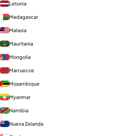
Letonia
Madagascar
Malasia
Mauritania
Mongolia
Marruecos
Mozambique
Myanmar
Namibia
Nueva Zelanda