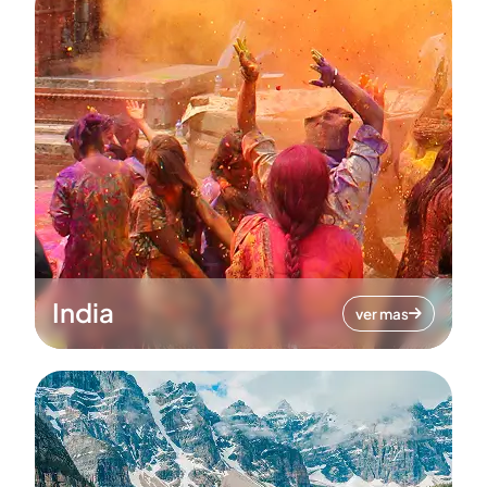
India
ver mas