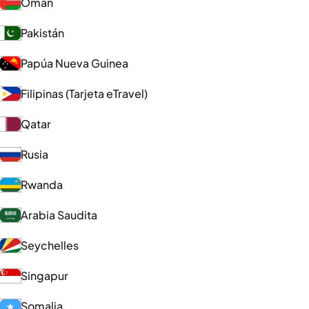
Omán
Pakistán
Papúa Nueva Guinea
Filipinas (Tarjeta eTravel)
Qatar
Rusia
Rwanda
Arabia Saudita
Seychelles
Singapur
Somalia