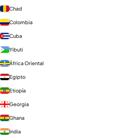
Chad
Colombia
Cuba
Yibuti
África Oriental
Egipto
Etiopía
Georgia
Ghana
India