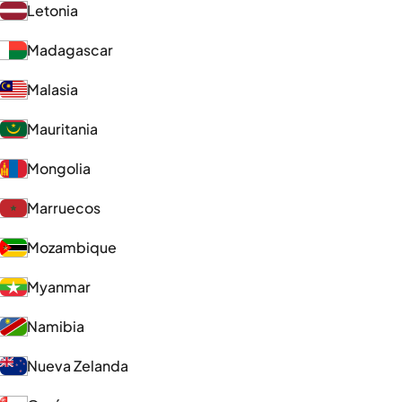
Letonia
Madagascar
Malasia
Mauritania
Mongolia
Marruecos
Mozambique
Myanmar
Namibia
Nueva Zelanda