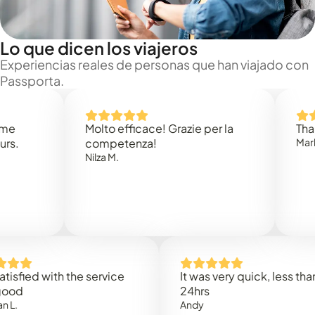
Lo que dicen los viajeros
Experiencias reales de personas que han viajado con
Passporta.
Molto efficace! Grazie per la
Thank you
competenza!
Mark N.
Nilza M.
ed with the service
It was very quick, less than
24hrs
Andy