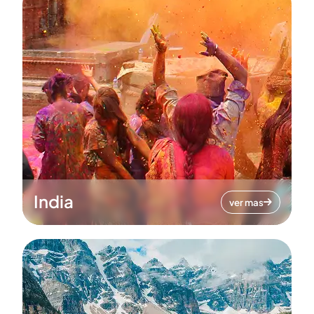
India
ver mas