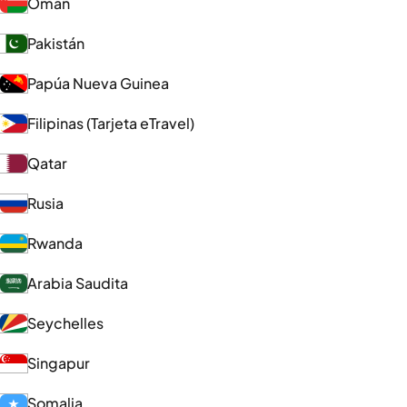
Omán
Pakistán
Papúa Nueva Guinea
Filipinas (Tarjeta eTravel)
Qatar
Rusia
Rwanda
Arabia Saudita
Seychelles
Singapur
Somalia