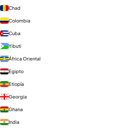
Chad
Colombia
Cuba
Yibuti
África Oriental
Egipto
Etiopía
Georgia
Ghana
India