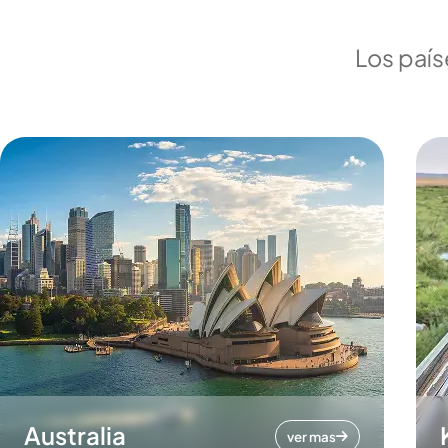
Los país
Australia
ver mas