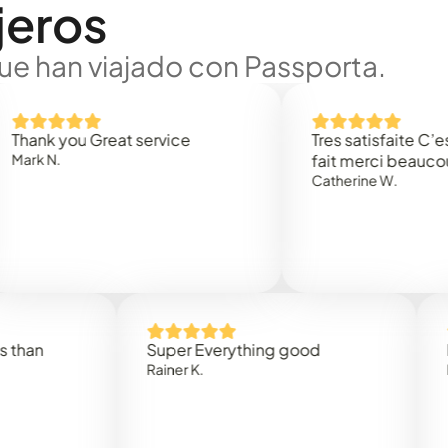
jeros
ue han viajado con Passporta.
 you Great service
Tres satisfaite C’est rap
.
fait merci beaucoup
Catherine W.
Super Everything good
Rapidez
Rainer K.
Marta R.