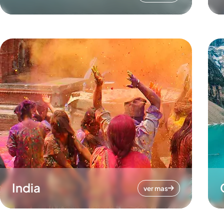
India
ver mas