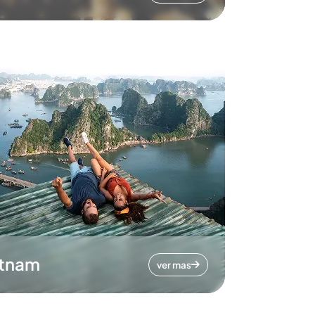
etnam
ver mas