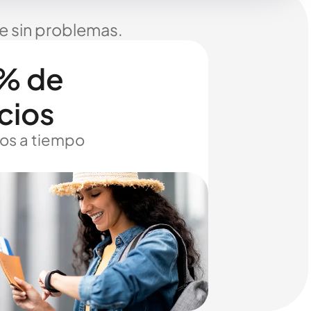
je sin problemas.
% de
cios
os a tiempo