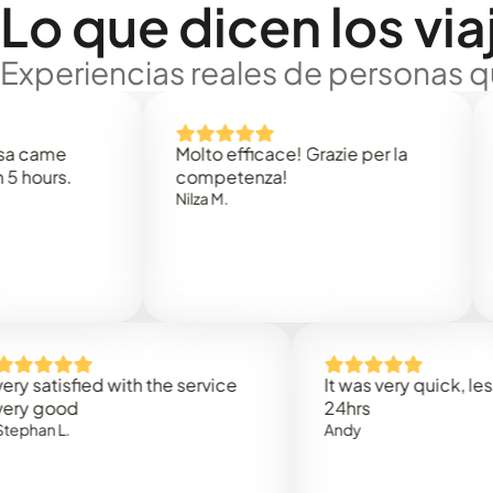
Lo que dicen los via
Experiencias reales de personas q
e
Molto efficace! Grazie per la
Thank
s.
competenza!
Mark N
Nilza M.
isfied with the service
It was very quick, less than
od
24hrs
.
Andy