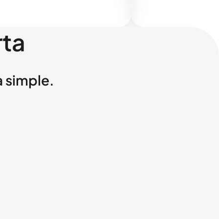
rta
a simple.