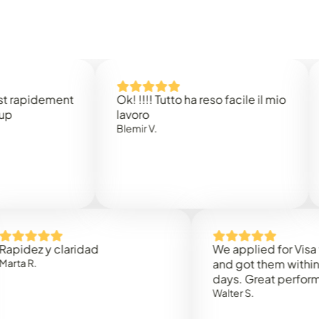
idement
Ok! !!!! Tutto ha reso facile il mio
Easy 
lavoro
Rene 
Blemir V.
 y claridad
We applied for Visa to Om
and got them within 3 work
days. Great performance!
Walter S.