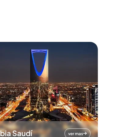
bia Saudí
ver mas