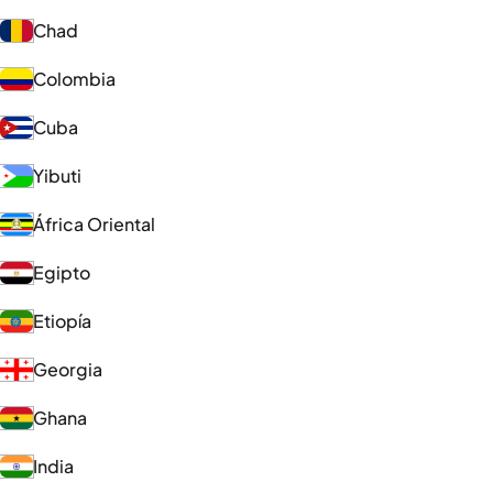
Chad
Colombia
Cuba
Yibuti
África Oriental
Egipto
Etiopía
Georgia
Ghana
India