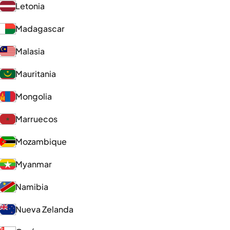
Letonia
Madagascar
Malasia
Mauritania
Mongolia
Marruecos
Mozambique
Myanmar
Namibia
Nueva Zelanda