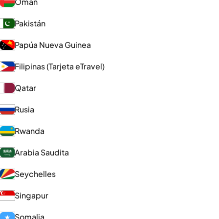
Omán
Pakistán
Papúa Nueva Guinea
Filipinas (Tarjeta eTravel)
Qatar
Rusia
Rwanda
Arabia Saudita
Seychelles
Singapur
Somalia