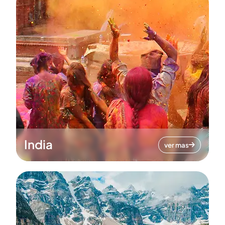
India
ver mas