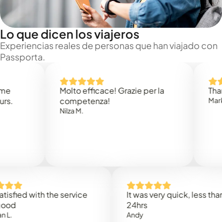
Lo que dicen los viajeros
Experiencias reales de personas que han viajado con
Passporta.
Molto efficace! Grazie per la
Thank you
competenza!
Mark N.
Nilza M.
ed with the service
It was very quick, less than
24hrs
Andy