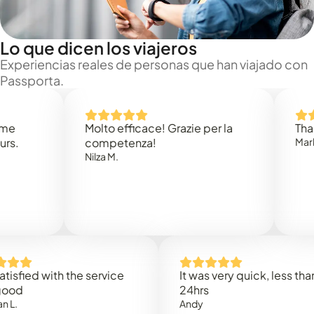
Lo que dicen los viajeros
Experiencias reales de personas que han viajado con
Passporta.
Molto efficace! Grazie per la
Thank you
competenza!
Mark N.
Nilza M.
ed with the service
It was very quick, less than
24hrs
Andy