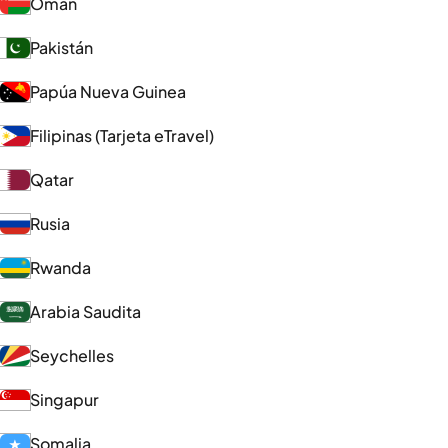
Omán
Pakistán
Papúa Nueva Guinea
Filipinas (Tarjeta eTravel)
Qatar
Rusia
Rwanda
Arabia Saudita
Seychelles
Singapur
Somalia