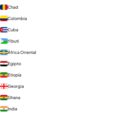
Chad
Colombia
Cuba
Yibuti
África Oriental
Egipto
Etiopía
Georgia
Ghana
India