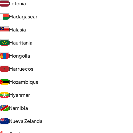
Letonia
Madagascar
Malasia
Mauritania
Mongolia
Marruecos
Mozambique
Myanmar
Namibia
Nueva Zelanda