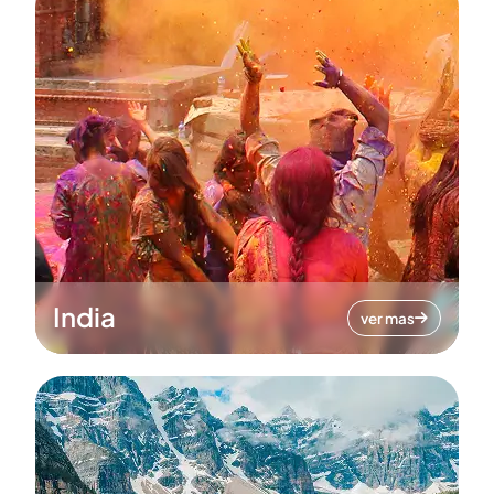
India
ver mas