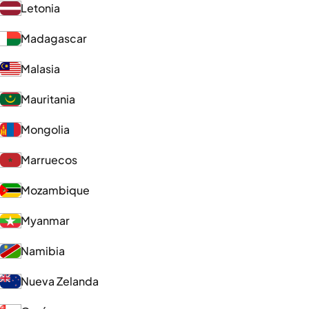
Letonia
Madagascar
Malasia
Mauritania
Mongolia
Marruecos
Mozambique
Myanmar
Namibia
Nueva Zelanda