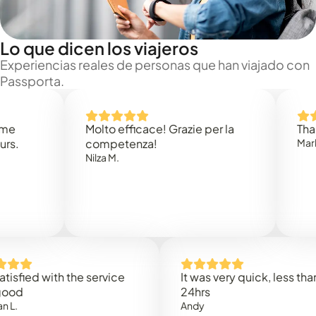
Lo que dicen los viajeros
Experiencias reales de personas que han viajado con
Passporta.
Molto efficace! Grazie per la
Thank you
competenza!
Mark N.
Nilza M.
ed with the service
It was very quick, less than
24hrs
Andy