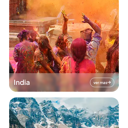
India
ver mas