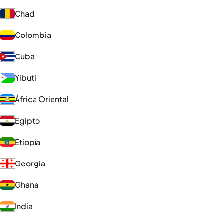
Chad
Colombia
Cuba
Yibuti
África Oriental
Egipto
Etiopía
Georgia
Ghana
India