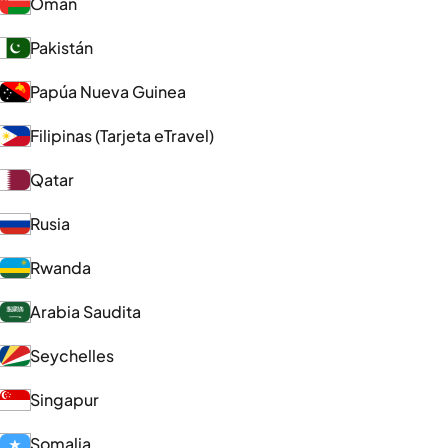
Omán
Pakistán
Papúa Nueva Guinea
Filipinas (Tarjeta eTravel)
Qatar
Rusia
Rwanda
Arabia Saudita
Seychelles
Singapur
Somalia