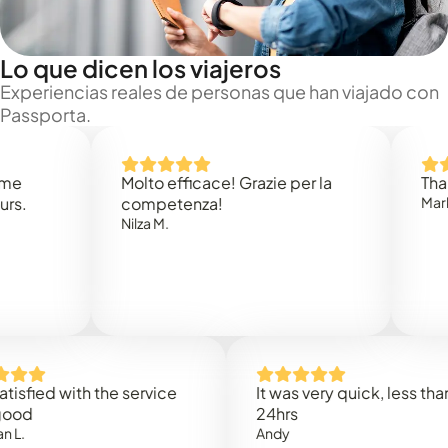
Lo que dicen los viajeros
Experiencias reales de personas que han viajado con
Passporta.
Molto efficace! Grazie per la
Thank you
competenza!
Mark N.
Nilza M.
d with the service
It was very quick, less than
24hrs
Andy