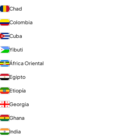
Chad
Colombia
Cuba
Yibuti
África Oriental
Egipto
Etiopía
Georgia
Ghana
India