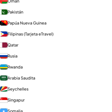
Omán
Pakistán
Papúa Nueva Guinea
Filipinas (Tarjeta eTravel)
Qatar
Rusia
Rwanda
Arabia Saudita
Seychelles
Singapur
Somalia