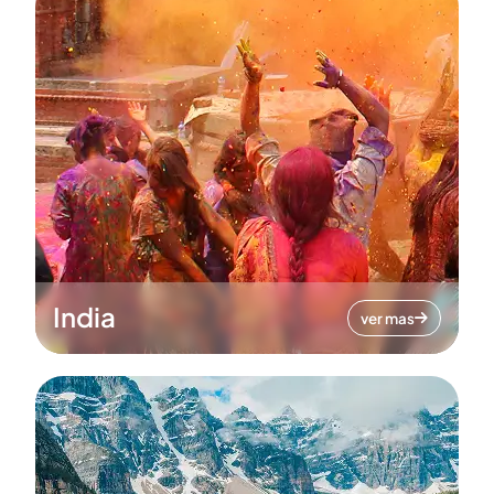
India
ver mas