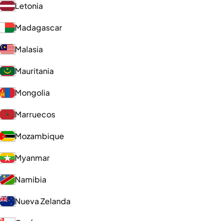
Letonia
Madagascar
Malasia
Mauritania
Mongolia
Marruecos
Mozambique
Myanmar
Namibia
Nueva Zelanda