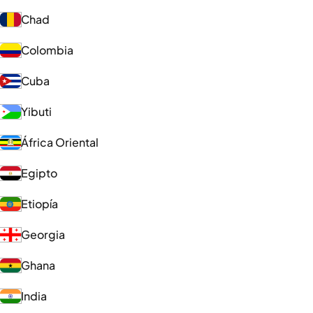
Chad
Colombia
Cuba
Yibuti
África Oriental
Egipto
Etiopía
Georgia
Ghana
India