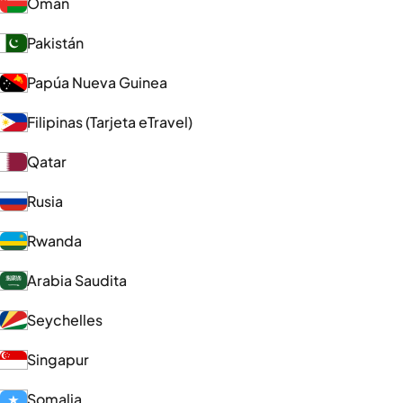
Omán
Pakistán
Papúa Nueva Guinea
Filipinas (Tarjeta eTravel)
Qatar
Rusia
Rwanda
Arabia Saudita
Seychelles
Singapur
Somalia