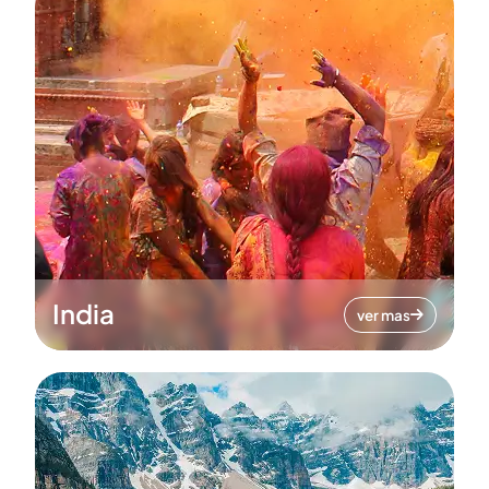
India
ver mas