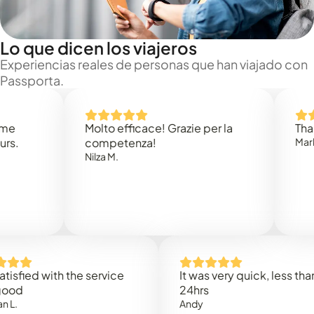
Lo que dicen los viajeros
Experiencias reales de personas que han viajado con
Passporta.
Molto efficace! Grazie per la
Thank you
competenza!
Mark N.
Nilza M.
ed with the service
It was very quick, less than
24hrs
Andy