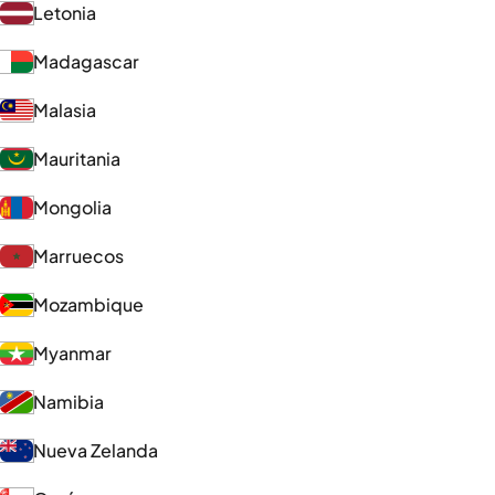
Letonia
Madagascar
Malasia
Mauritania
Mongolia
Marruecos
Mozambique
Myanmar
Namibia
Nueva Zelanda