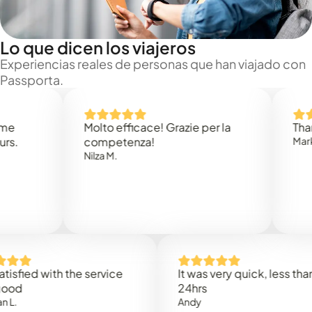
Lo que dicen los viajeros
Experiencias reales de personas que han viajado con
Passporta.
Molto efficace! Grazie per la
Thank you
competenza!
Mark N.
Nilza M.
d with the service
It was very quick, less than
24hrs
Andy