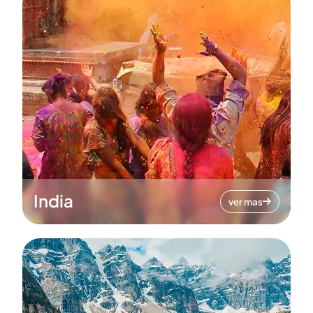
India
ver mas