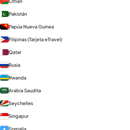
Omán
Pakistán
Papúa Nueva Guinea
Filipinas (Tarjeta eTravel)
Qatar
Rusia
Rwanda
Arabia Saudita
Seychelles
Singapur
Somalia