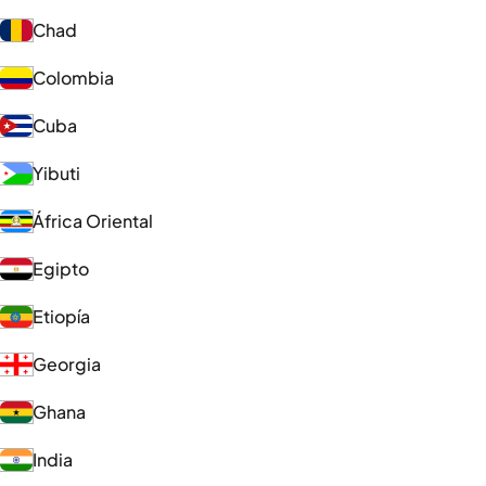
Chad
Colombia
Cuba
Yibuti
África Oriental
Egipto
Etiopía
Georgia
Ghana
India