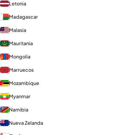
Letonia
Madagascar
Malasia
Mauritania
Mongolia
Marruecos
Mozambique
Myanmar
Namibia
Nueva Zelanda