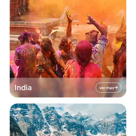
India
ver mas