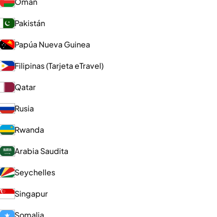
Omán
Pakistán
Papúa Nueva Guinea
Filipinas (Tarjeta eTravel)
Qatar
Rusia
Rwanda
Arabia Saudita
Seychelles
Singapur
Somalia