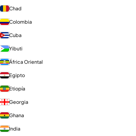
Chad
Colombia
Cuba
Yibuti
África Oriental
Egipto
Etiopía
Georgia
Ghana
India