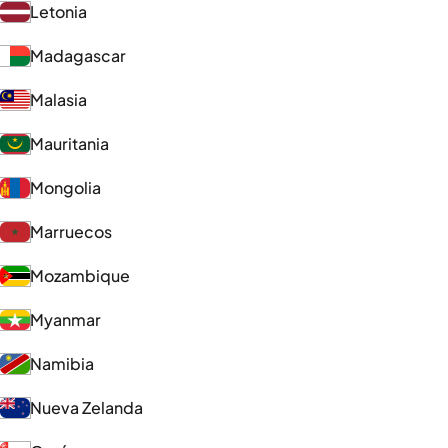
Letonia
Madagascar
Malasia
Mauritania
Mongolia
Marruecos
Mozambique
Myanmar
Namibia
Nueva Zelanda