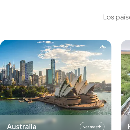
Los país
Australia
ver mas