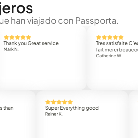
jeros
ue han viajado con Passporta.
 you Great service
Tres satisfaite C’est rap
.
fait merci beaucoup
Catherine W.
Super Everything good
Rapidez
Rainer K.
Marta R.