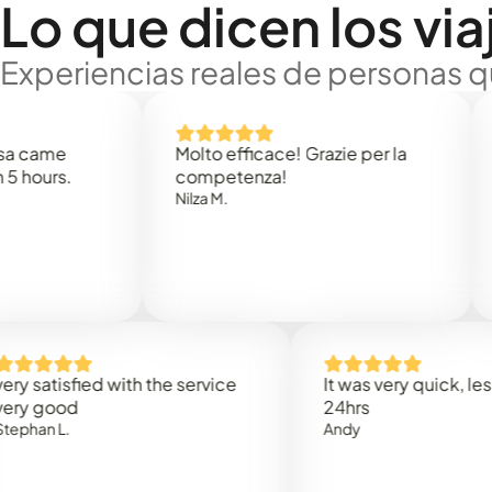
Lo que dicen los via
Experiencias reales de personas q
e
Molto efficace! Grazie per la
Thank
s.
competenza!
Mark N
Nilza M.
isfied with the service
It was very quick, less than
od
24hrs
.
Andy