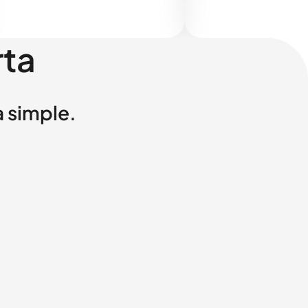
rta
a simple.