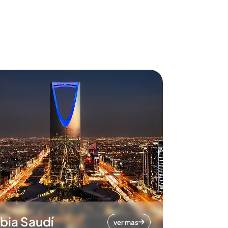
bia Saudí
ver mas