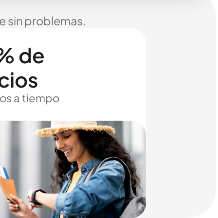
je sin problemas.
% de
cios
os a tiempo