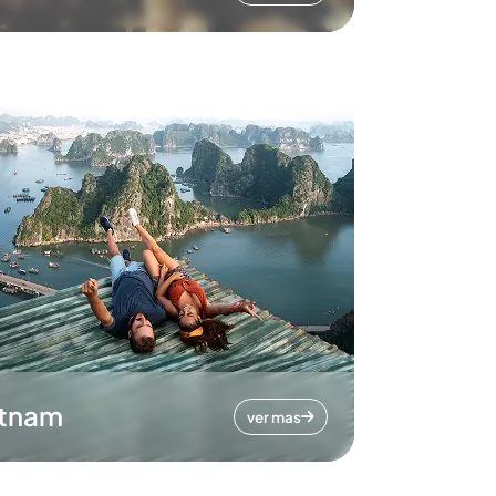
etnam
ver mas