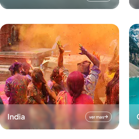
India
ver mas