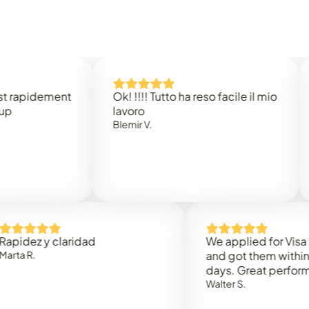
idement
Ok! !!!! Tutto ha reso facile il mio
Easy 
lavoro
Rene 
Blemir V.
 y claridad
We applied for Visa to Oma
and got them within 3 work
days. Great performance!
Walter S.