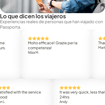
Lo que dicen los viajeros
Experiencias reales de personas que han viajado con
Passporta.
Molto efficace! Grazie per la
Thank you
competenza!
Mark N.
Nilza M.
d with the service
It was very quick, less than
24hrs
Andy