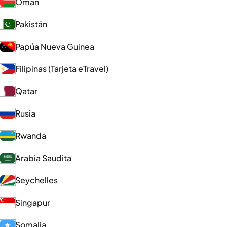
Omán
Pakistán
Papúa Nueva Guinea
Filipinas (Tarjeta eTravel)
Qatar
Rusia
Rwanda
Arabia Saudita
Seychelles
Singapur
Somalia