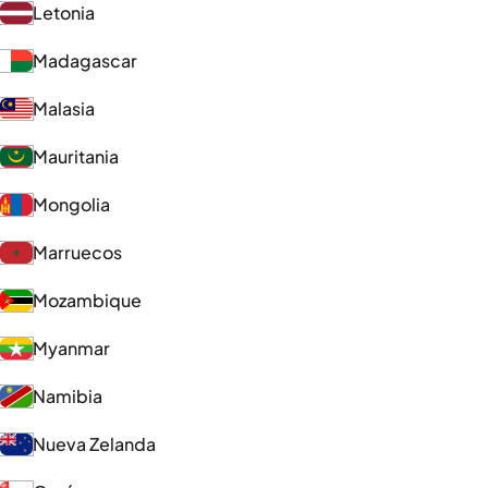
Letonia
Madagascar
Malasia
Mauritania
Mongolia
Marruecos
Mozambique
Myanmar
Namibia
Nueva Zelanda