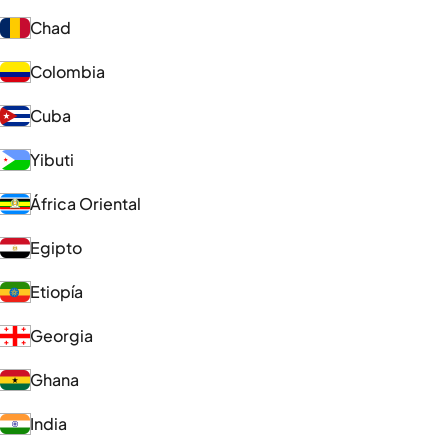
Chad
Colombia
Cuba
Yibuti
África Oriental
Egipto
Etiopía
Georgia
Ghana
India