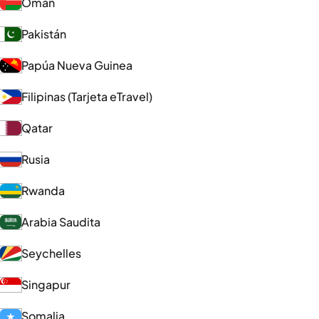
Omán
Pakistán
Papúa Nueva Guinea
Filipinas (Tarjeta eTravel)
Qatar
Rusia
Rwanda
Arabia Saudita
Seychelles
Singapur
Somalia