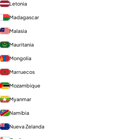
Letonia
Madagascar
Malasia
Mauritania
Mongolia
Marruecos
Mozambique
Myanmar
Namibia
Nueva Zelanda