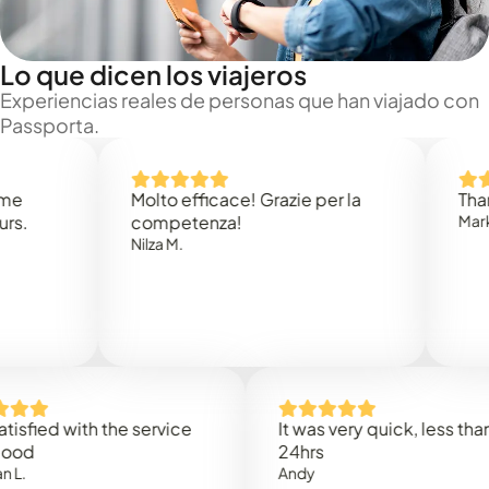
Lo que dicen los viajeros
Experiencias reales de personas que han viajado con
Passporta.
Molto efficace! Grazie per la
Thank you
competenza!
Mark N.
Nilza M.
ed with the service
It was very quick, less than
24hrs
Andy