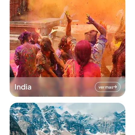
India
ver mas