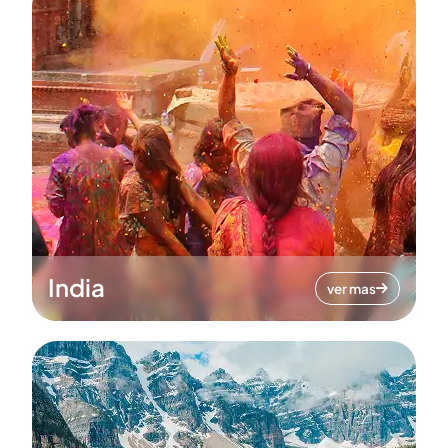
India
ver mas