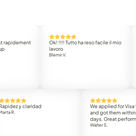
dement
Ok! !!!! Tutto ha reso facile il mio
Easy t
lavoro
Rene B
Blemir V.
y claridad
We applied for Visa to Oma
and got them within 3 work
days. Great performance!
Walter S.