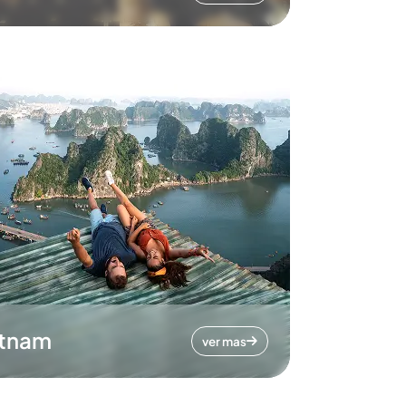
etnam
ver mas