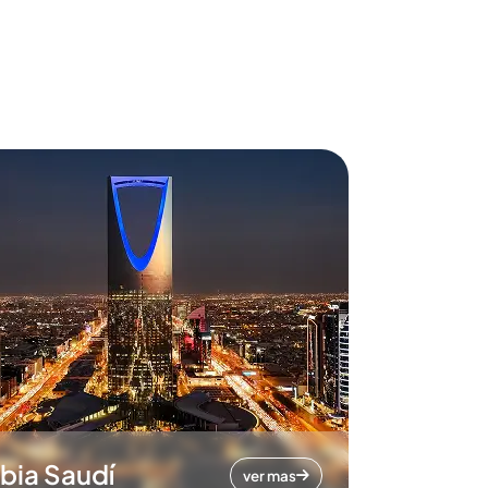
bia Saudí
ver mas