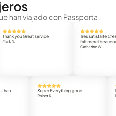
jeros
ue han viajado con Passporta.
you Great service
Tres satisfaite C’est rapi
fait merci beaucoup
Catherine W.
Super Everything good
Rapidez 
Rainer K.
Marta R.