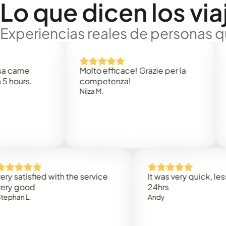
Lo que dicen los via
Experiencias reales de personas q
Molto efficace! Grazie per la
Thank 
.
competenza!
Mark N.
Nilza M.
sfied with the service
It was very quick, less than
od
24hrs
.
Andy