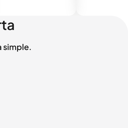
rta
a simple.