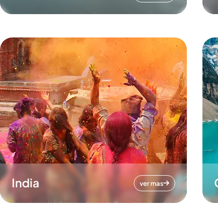
India
ver mas