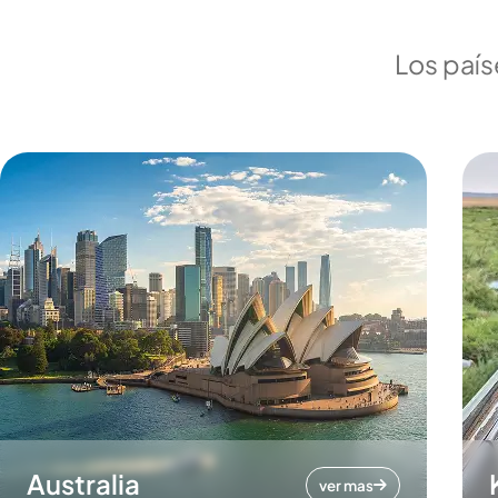
Los país
Australia
ver mas