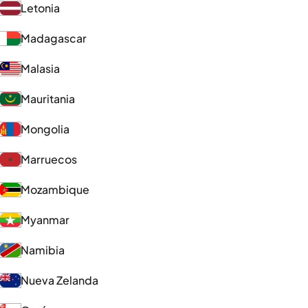
Letonia
Madagascar
Malasia
Mauritania
Mongolia
Marruecos
Mozambique
Myanmar
Namibia
Nueva Zelanda