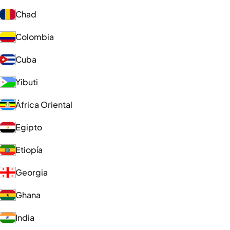
Chad
Colombia
Cuba
Yibuti
África Oriental
Egipto
Etiopía
Georgia
Ghana
India