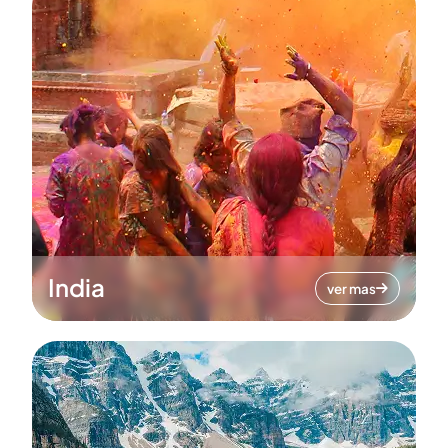
India
ver mas