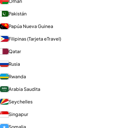
Omán
Pakistán
Papúa Nueva Guinea
Filipinas (Tarjeta eTravel)
Qatar
Rusia
Rwanda
Arabia Saudita
Seychelles
Singapur
Somalia