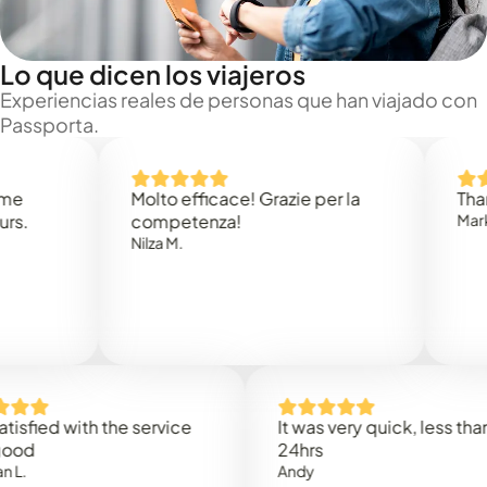
Lo que dicen los viajeros
Experiencias reales de personas que han viajado con
Passporta.
Molto efficace! Grazie per la
Thank you
competenza!
Mark N.
Nilza M.
d with the service
It was very quick, less than
24hrs
Andy