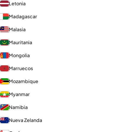
Letonia
Madagascar
Malasia
Mauritania
Mongolia
Marruecos
Mozambique
Myanmar
Namibia
Nueva Zelanda