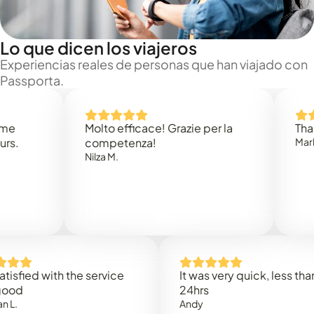
Lo que dicen los viajeros
Experiencias reales de personas que han viajado con
Passporta.
Molto efficace! Grazie per la
Thank you
competenza!
Mark N.
Nilza M.
ed with the service
It was very quick, less than
24hrs
Andy