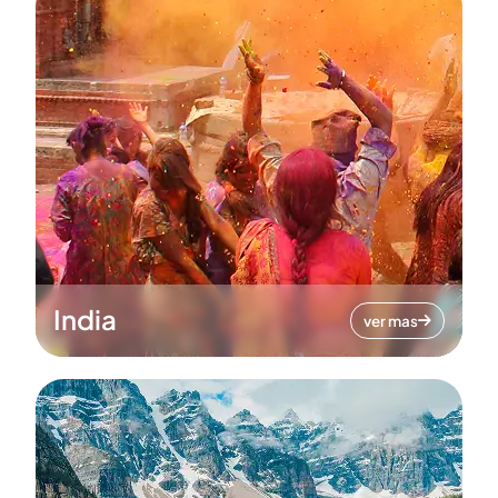
India
ver mas