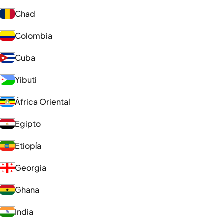
Chad
Colombia
Cuba
Yibuti
África Oriental
Egipto
Etiopía
Georgia
Ghana
India