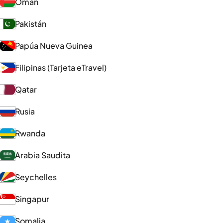
Omán
Pakistán
Papúa Nueva Guinea
Filipinas (Tarjeta eTravel)
Qatar
Rusia
Rwanda
Arabia Saudita
Seychelles
Singapur
Somalia