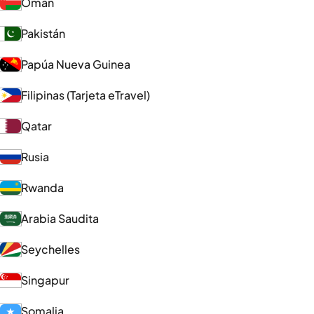
Omán
Pakistán
Papúa Nueva Guinea
Filipinas (Tarjeta eTravel)
Qatar
Rusia
Rwanda
Arabia Saudita
Seychelles
Singapur
Somalia