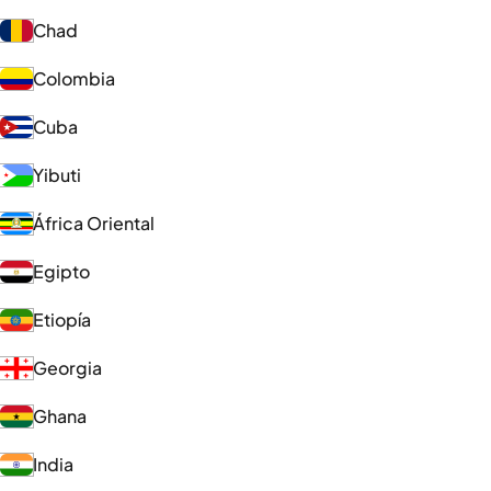
Chad
Colombia
Cuba
Yibuti
África Oriental
Egipto
Etiopía
Georgia
Ghana
India