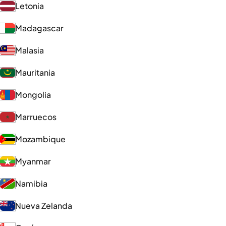
Letonia
Madagascar
Malasia
Mauritania
Mongolia
Marruecos
Mozambique
Myanmar
Namibia
Nueva Zelanda