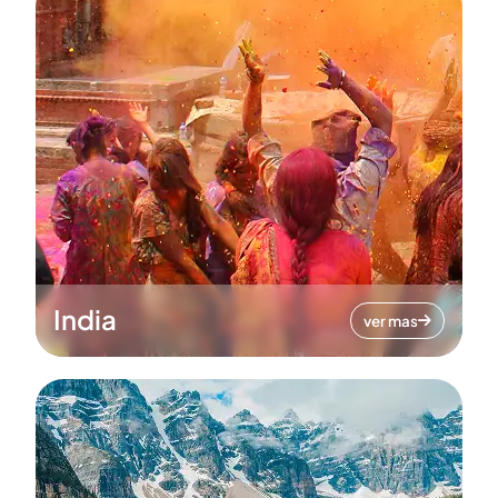
India
ver mas