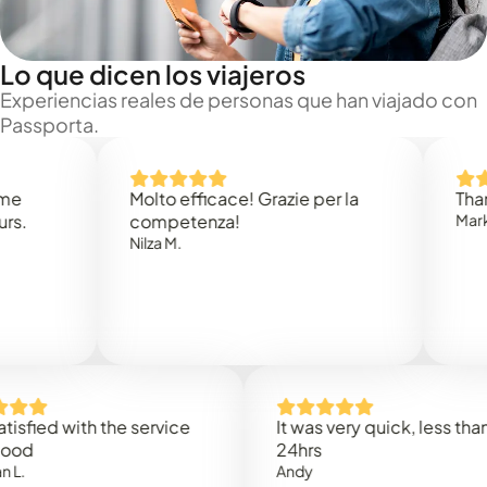
Lo que dicen los viajeros
Experiencias reales de personas que han viajado con
Passporta.
Molto efficace! Grazie per la
Thank you
competenza!
Mark N.
Nilza M.
d with the service
It was very quick, less than
24hrs
Andy