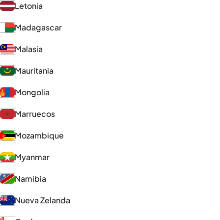
Letonia
Madagascar
Malasia
Mauritania
Mongolia
Marruecos
Mozambique
Myanmar
Namibia
Nueva Zelanda