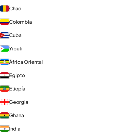
Chad
Colombia
Cuba
Yibuti
África Oriental
Egipto
Etiopía
Georgia
Ghana
India