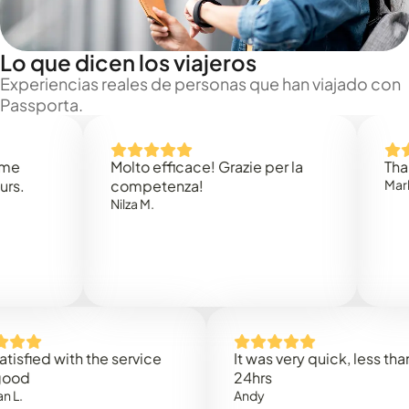
Lo que dicen los viajeros
Experiencias reales de personas que han viajado con
Passporta.
Molto efficace! Grazie per la
Thank you
competenza!
Mark N.
Nilza M.
ed with the service
It was very quick, less than
24hrs
Andy