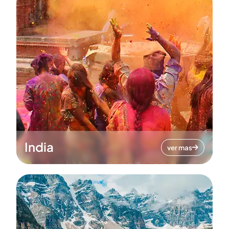
India
ver mas