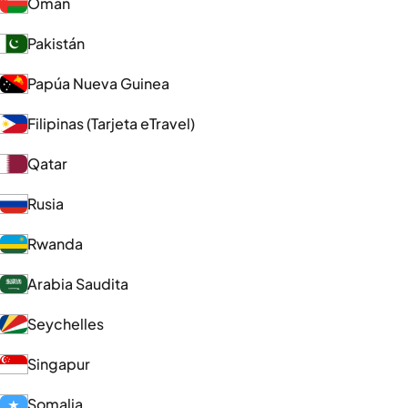
Omán
Pakistán
Papúa Nueva Guinea
Filipinas (Tarjeta eTravel)
Qatar
Rusia
Rwanda
Arabia Saudita
Seychelles
Singapur
Somalia