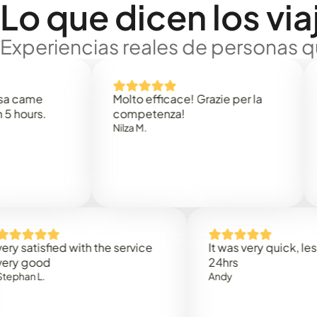
Lo que dicen los via
Experiencias reales de personas q
e
Molto efficace! Grazie per la
Thank
s.
competenza!
Mark N
Nilza M.
isfied with the service
It was very quick, less than
od
24hrs
.
Andy