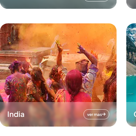
India
ver mas