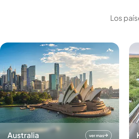
Los país
Australia
ver mas