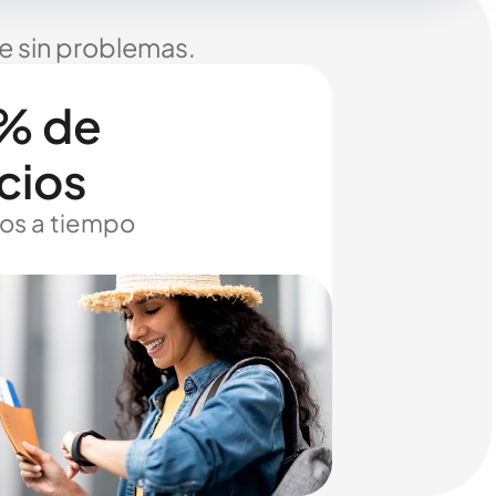
je sin problemas.
% de
cios
os a tiempo