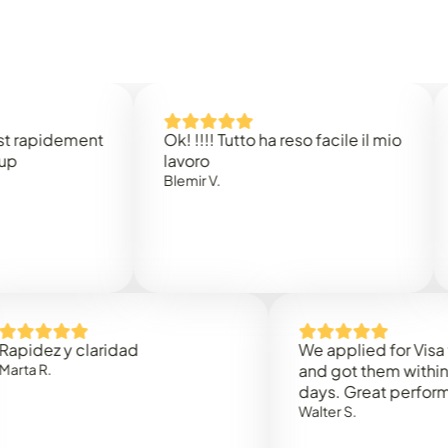
idement
Ok! !!!! Tutto ha reso facile il mio
Easy 
lavoro
Rene 
Blemir V.
 y claridad
We applied for Visa to Om
and got them within 3 work
days. Great performance!
Walter S.