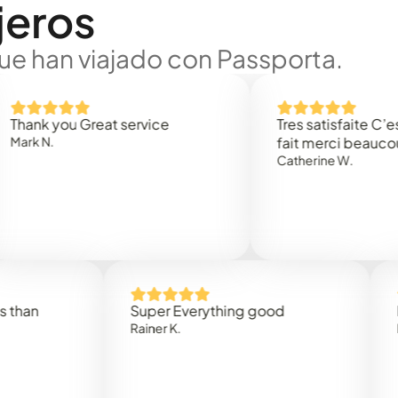
jeros
ue han viajado con Passporta.
 you Great service
Tres satisfaite C’est rap
.
fait merci beaucoup
Catherine W.
Super Everything good
Rapidez
Rainer K.
Marta R.