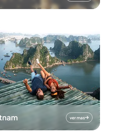
etnam
ver mas