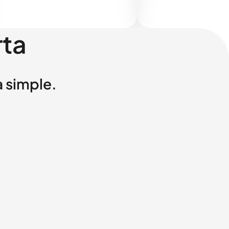
rta
a simple.