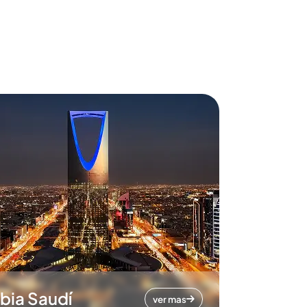
bia Saudí
ver mas