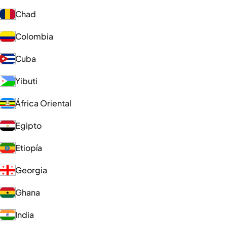
Chad
Colombia
Cuba
Yibuti
África Oriental
Egipto
Etiopía
Georgia
Ghana
India