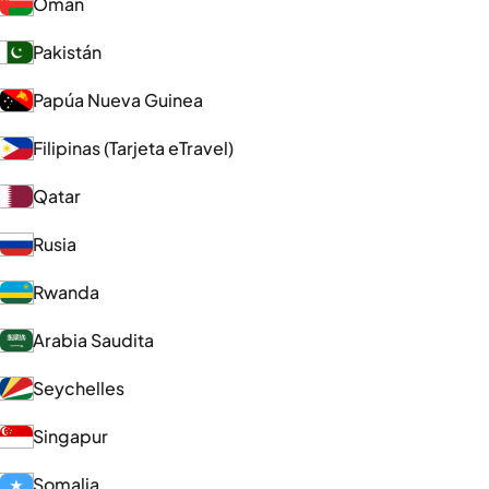
Omán
Pakistán
Papúa Nueva Guinea
Filipinas (Tarjeta eTravel)
Qatar
Rusia
Rwanda
Arabia Saudita
Seychelles
Singapur
Somalia