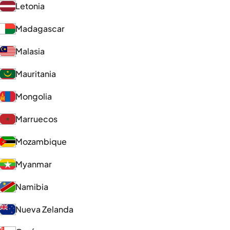
Letonia
Madagascar
Malasia
Mauritania
Mongolia
Marruecos
Mozambique
Myanmar
Namibia
Nueva Zelanda