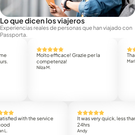
Lo que dicen los viajeros
Experiencias reales de personas que han viajado con
Passporta.
Molto efficace! Grazie per la
Thank you
competenza!
Mark N.
Nilza M.
ed with the service
It was very quick, less than
24hrs
Andy