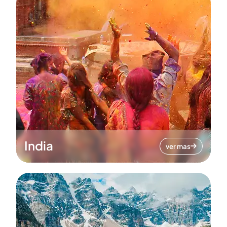
India
ver mas