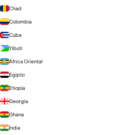
Chad
Colombia
Cuba
Yibuti
África Oriental
Egipto
Etiopía
Georgia
Ghana
India