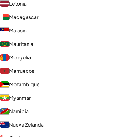
Letonia
Madagascar
Malasia
Mauritania
Mongolia
Marruecos
Mozambique
Myanmar
Namibia
Nueva Zelanda