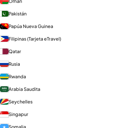
Omán
Pakistán
Papúa Nueva Guinea
Filipinas (Tarjeta eTravel)
Qatar
Rusia
Rwanda
Arabia Saudita
Seychelles
Singapur
Somalia