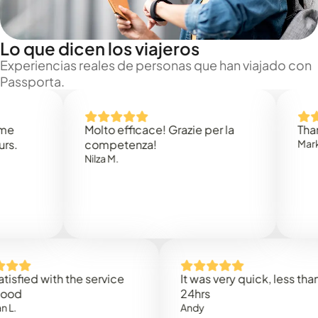
Lo que dicen los viajeros
Experiencias reales de personas que han viajado con
Passporta.
Molto efficace! Grazie per la
Thank you
competenza!
Mark N.
Nilza M.
ed with the service
It was very quick, less than
24hrs
Andy