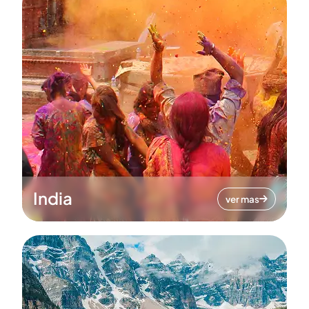
India
ver mas