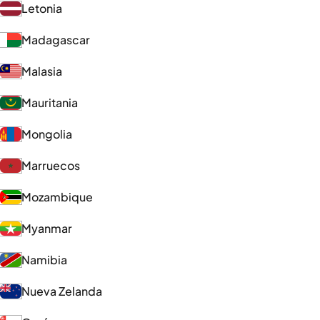
Letonia
Madagascar
Malasia
Mauritania
Mongolia
Marruecos
Mozambique
Myanmar
Namibia
Nueva Zelanda