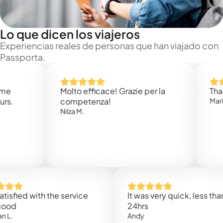
Lo que dicen los viajeros
Experiencias reales de personas que han viajado con
Passporta.
Molto efficace! Grazie per la
Thank you
competenza!
Mark N.
Nilza M.
d with the service
It was very quick, less than
24hrs
Andy