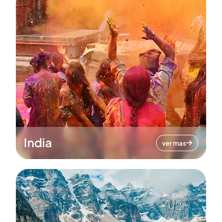
India
ver mas