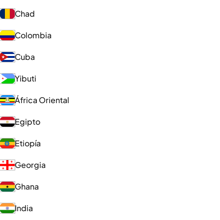
Chad
Colombia
Cuba
Yibuti
África Oriental
Egipto
Etiopía
Georgia
Ghana
India