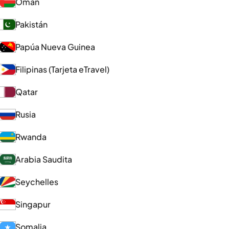
Omán
Pakistán
Papúa Nueva Guinea
Filipinas (Tarjeta eTravel)
Qatar
Rusia
Rwanda
Arabia Saudita
Seychelles
Singapur
Somalia