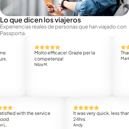
Lo que dicen los viajeros
Experiencias reales de personas que han viajado con
Passporta.
Molto efficace! Grazie per la
Thank yo
competenza!
Mark N.
Nilza M.
ied with the service
It was very quick, less than
24hrs
Andy