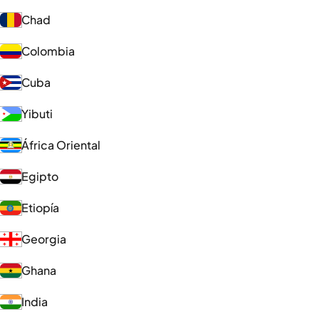
Chad
Colombia
Cuba
Yibuti
África Oriental
Egipto
Etiopía
Georgia
Ghana
India