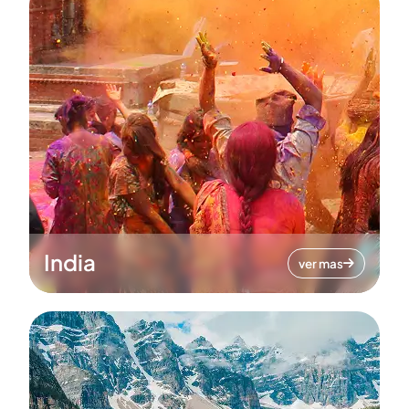
India
ver mas