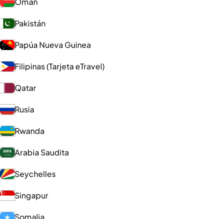
Omán
Pakistán
Papúa Nueva Guinea
Filipinas (Tarjeta eTravel)
Qatar
Rusia
Rwanda
Arabia Saudita
Seychelles
Singapur
Somalia