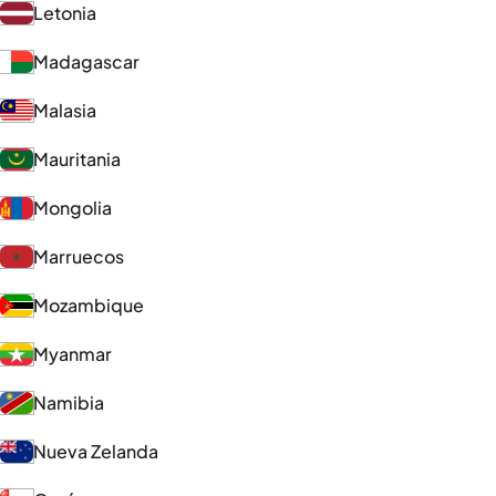
Letonia
Madagascar
Malasia
Mauritania
Mongolia
Marruecos
Mozambique
Myanmar
Namibia
Nueva Zelanda