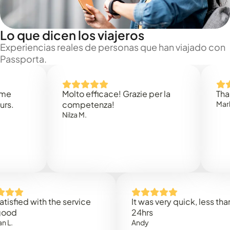
Lo que dicen los viajeros
Experiencias reales de personas que han viajado con
Passporta.
Molto efficace! Grazie per la
Thank you
competenza!
Mark N.
Nilza M.
d with the service
It was very quick, less than
24hrs
Andy