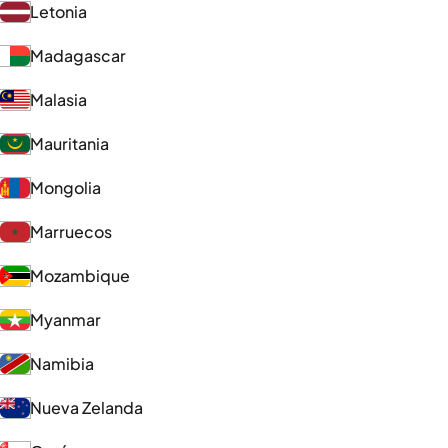
Letonia
Madagascar
Malasia
Mauritania
Mongolia
Marruecos
Mozambique
Myanmar
Namibia
Nueva Zelanda