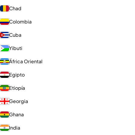
Chad
Colombia
Cuba
Yibuti
África Oriental
Egipto
Etiopía
Georgia
Ghana
India