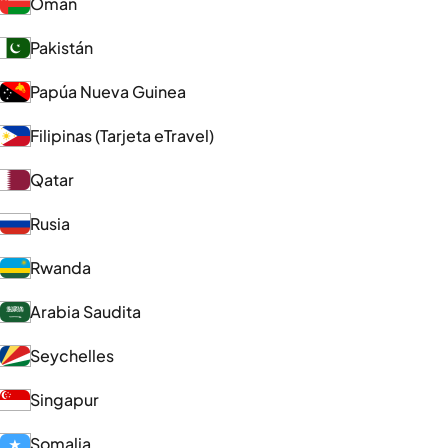
Omán
Pakistán
Papúa Nueva Guinea
Filipinas (Tarjeta eTravel)
Qatar
Rusia
Rwanda
Arabia Saudita
Seychelles
Singapur
Somalia