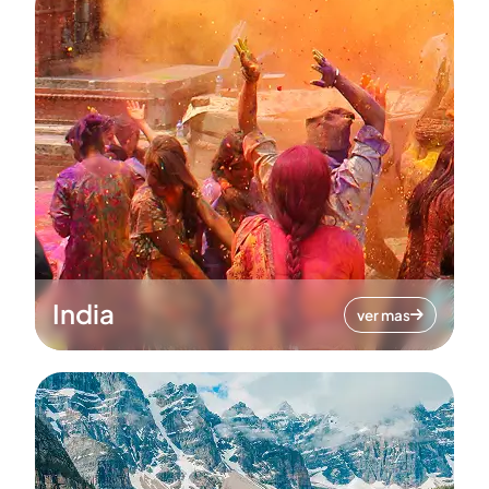
India
ver mas