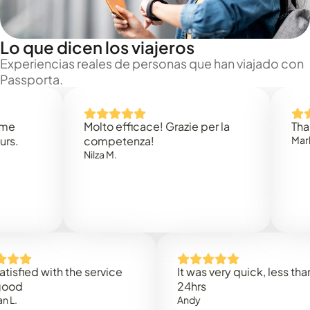
Lo que dicen los viajeros
Experiencias reales de personas que han viajado con
Passporta.
Molto efficace! Grazie per la
Thank you
competenza!
Mark N.
Nilza M.
ed with the service
It was very quick, less than
24hrs
Andy