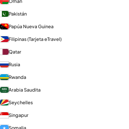
Omán
Pakistán
Papúa Nueva Guinea
Filipinas (Tarjeta eTravel)
Qatar
Rusia
Rwanda
Arabia Saudita
Seychelles
Singapur
Somalia