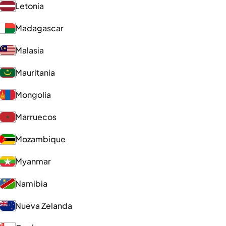
Letonia
Madagascar
Malasia
Mauritania
Mongolia
Marruecos
Mozambique
Myanmar
Namibia
Nueva Zelanda