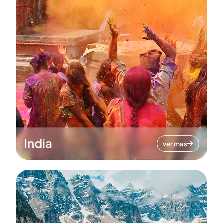
India
ver mas