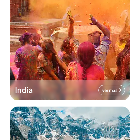
India
ver mas