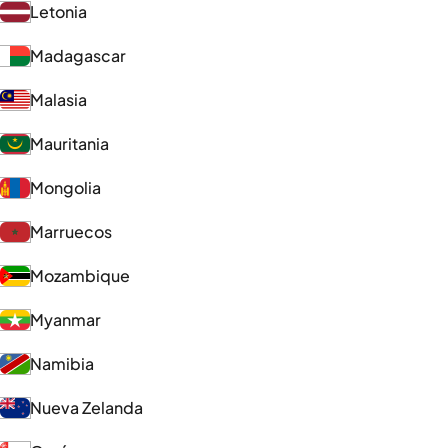
Letonia
Madagascar
Malasia
Mauritania
Mongolia
Marruecos
Mozambique
Myanmar
Namibia
Nueva Zelanda