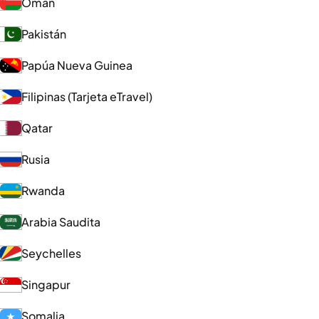
Omán
Pakistán
Papúa Nueva Guinea
Filipinas (Tarjeta eTravel)
Qatar
Rusia
Rwanda
Arabia Saudita
Seychelles
Singapur
Somalia