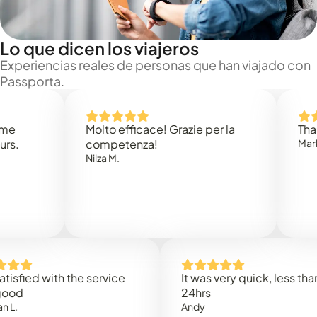
Lo que dicen los viajeros
Experiencias reales de personas que han viajado con
Passporta.
Molto efficace! Grazie per la
Thank you
competenza!
Mark N.
Nilza M.
ed with the service
It was very quick, less than
24hrs
Andy