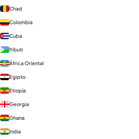
Chad
Colombia
Cuba
Yibuti
África Oriental
Egipto
Etiopía
Georgia
Ghana
India