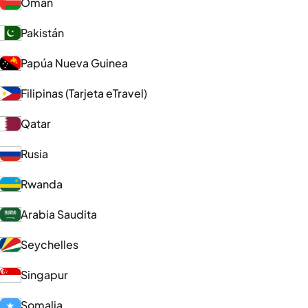
Omán
Pakistán
Papúa Nueva Guinea
Filipinas (Tarjeta eTravel)
Qatar
Rusia
Rwanda
Arabia Saudita
Seychelles
Singapur
Somalia