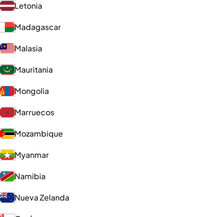
Letonia
Madagascar
Malasia
Mauritania
Mongolia
Marruecos
Mozambique
Myanmar
Namibia
Nueva Zelanda