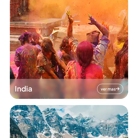
India
ver mas