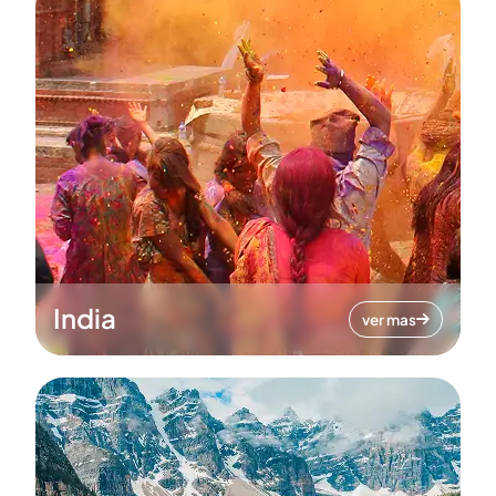
India
ver mas