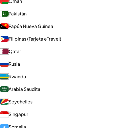
Omán
Pakistán
Papúa Nueva Guinea
Filipinas (Tarjeta eTravel)
Qatar
Rusia
Rwanda
Arabia Saudita
Seychelles
Singapur
Somalia