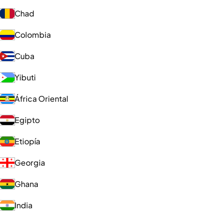
Chad
Colombia
Cuba
Yibuti
África Oriental
Egipto
Etiopía
Georgia
Ghana
India