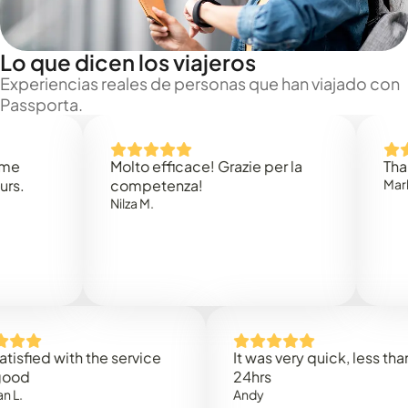
Lo que dicen los viajeros
Experiencias reales de personas que han viajado con
Passporta.
Molto efficace! Grazie per la
Thank you
competenza!
Mark N.
Nilza M.
ed with the service
It was very quick, less than
24hrs
Andy