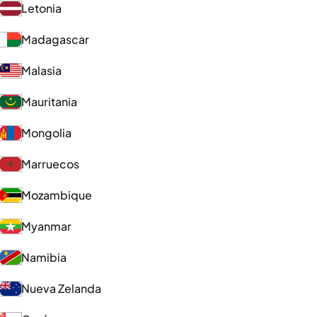
Letonia
Madagascar
Malasia
Mauritania
Mongolia
Marruecos
Mozambique
Myanmar
Namibia
Nueva Zelanda