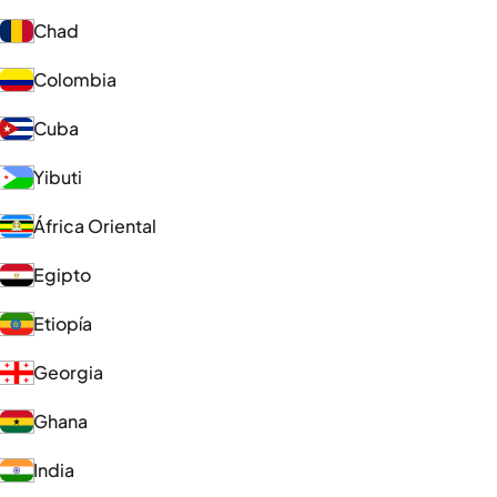
Chad
Colombia
Cuba
Yibuti
África Oriental
Egipto
Etiopía
Georgia
Ghana
India