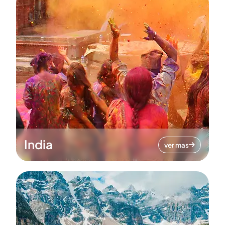
India
ver mas