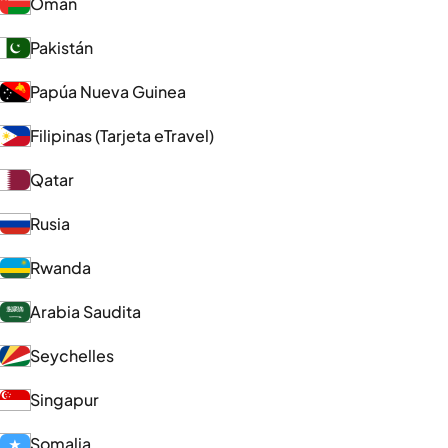
Omán
Pakistán
Papúa Nueva Guinea
Filipinas (Tarjeta eTravel)
Qatar
Rusia
Rwanda
Arabia Saudita
Seychelles
Singapur
Somalia