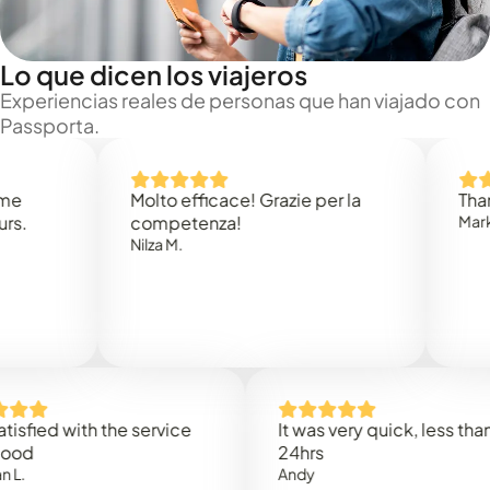
Lo que dicen los viajeros
Experiencias reales de personas que han viajado con
Passporta.
Molto efficace! Grazie per la
Thank you
competenza!
Mark N.
Nilza M.
ed with the service
It was very quick, less than
24hrs
Andy