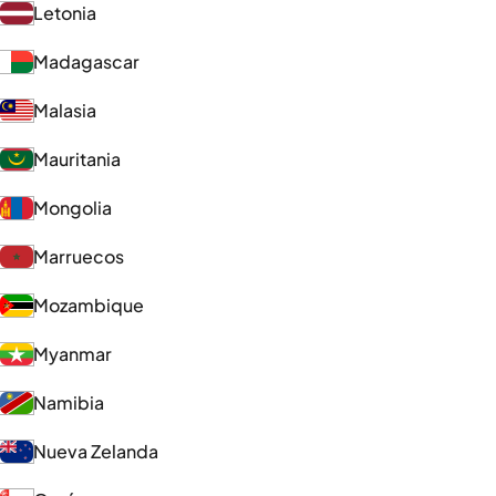
Letonia
Madagascar
Malasia
Mauritania
Mongolia
Marruecos
Mozambique
Myanmar
Namibia
Nueva Zelanda