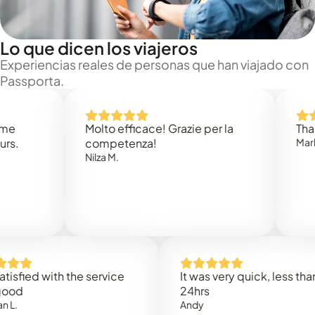
Lo que dicen los viajeros
Experiencias reales de personas que han viajado con
Passporta.
Molto efficace! Grazie per la
Thank you
competenza!
Mark N.
Nilza M.
ed with the service
It was very quick, less than
24hrs
Andy