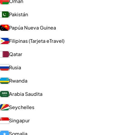
Omán
Pakistán
Papúa Nueva Guinea
Filipinas (Tarjeta eTravel)
Qatar
Rusia
Rwanda
Arabia Saudita
Seychelles
Singapur
Somalia