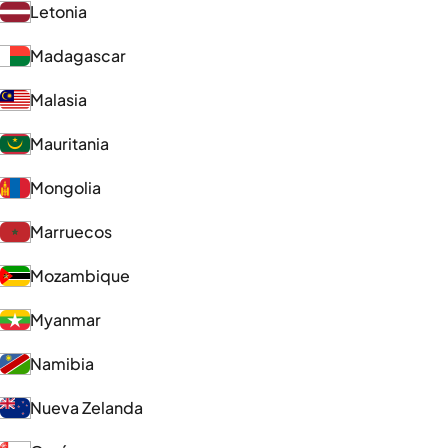
Letonia
Madagascar
Malasia
Mauritania
Mongolia
Marruecos
Mozambique
Myanmar
Namibia
Nueva Zelanda