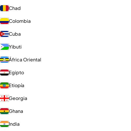
Chad
Colombia
Cuba
Yibuti
África Oriental
Egipto
Etiopía
Georgia
Ghana
India