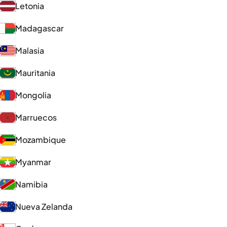
Letonia
Madagascar
Malasia
Mauritania
Mongolia
Marruecos
Mozambique
Myanmar
Namibia
Nueva Zelanda