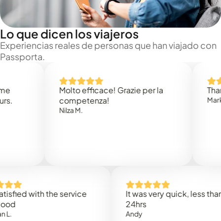
Lo que dicen los viajeros
Experiencias reales de personas que han viajado con
Passporta.
Molto efficace! Grazie per la
Thank you
competenza!
Mark N.
Nilza M.
ed with the service
It was very quick, less than
24hrs
Andy