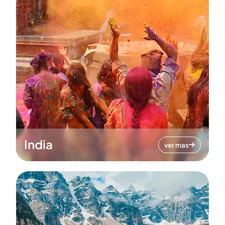
India
ver mas