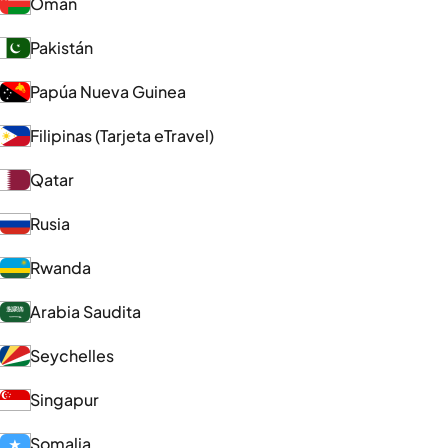
Omán
Pakistán
Papúa Nueva Guinea
Filipinas (Tarjeta eTravel)
Qatar
Rusia
Rwanda
Arabia Saudita
Seychelles
Singapur
Somalia