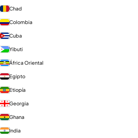
Chad
Colombia
Cuba
Yibuti
África Oriental
Egipto
Etiopía
Georgia
Ghana
India