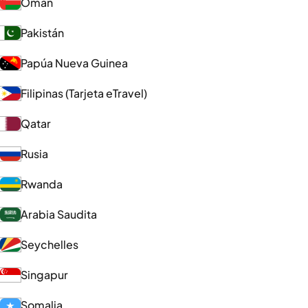
Omán
Pakistán
Papúa Nueva Guinea
Filipinas (Tarjeta eTravel)
Qatar
Rusia
Rwanda
Arabia Saudita
Seychelles
Singapur
Somalia