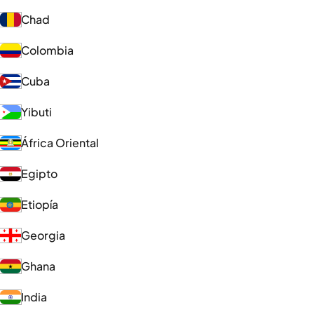
Chad
Colombia
Cuba
Yibuti
África Oriental
Egipto
Etiopía
Georgia
Ghana
India