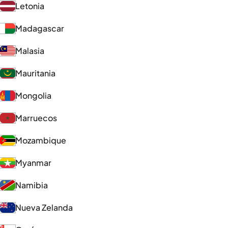
Letonia
Madagascar
Malasia
Mauritania
Mongolia
Marruecos
Mozambique
Myanmar
Namibia
Nueva Zelanda