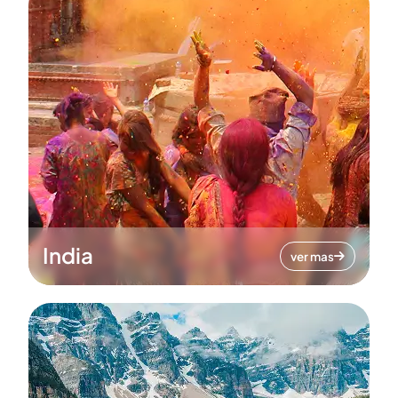
India
ver mas