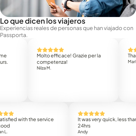
Lo que dicen los viajeros
Experiencias reales de personas que han viajado con
Passporta.
Molto efficace! Grazie per la
Thank you
competenza!
Mark N.
Nilza M.
ed with the service
It was very quick, less than
24hrs
Andy