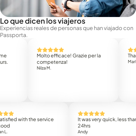
Lo que dicen los viajeros
Experiencias reales de personas que han viajado con
Passporta.
Molto efficace! Grazie per la
Thank you
competenza!
Mark N.
Nilza M.
d with the service
It was very quick, less than
24hrs
Andy