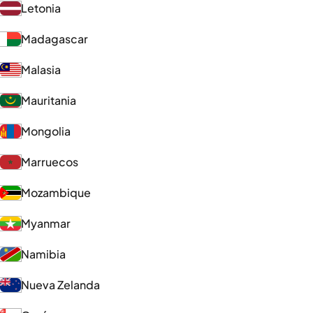
Letonia
Madagascar
Malasia
Mauritania
Mongolia
Marruecos
Mozambique
Myanmar
Namibia
Nueva Zelanda