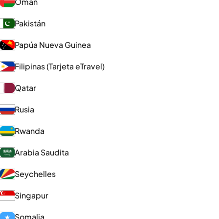
Omán
Pakistán
Papúa Nueva Guinea
Filipinas (Tarjeta eTravel)
Qatar
Rusia
Rwanda
Arabia Saudita
Seychelles
Singapur
Somalia