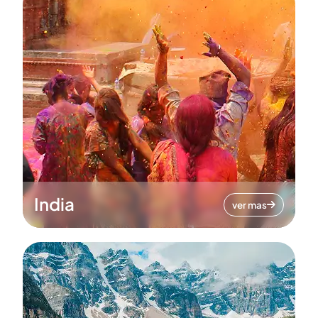
India
ver mas