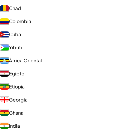
Chad
Colombia
Cuba
Yibuti
África Oriental
Egipto
Etiopía
Georgia
Ghana
India