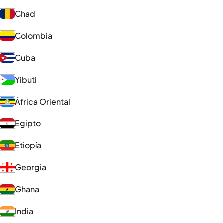
Chad
Colombia
Cuba
Yibuti
África Oriental
Egipto
Etiopía
Georgia
Ghana
India