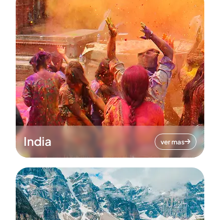
India
ver mas