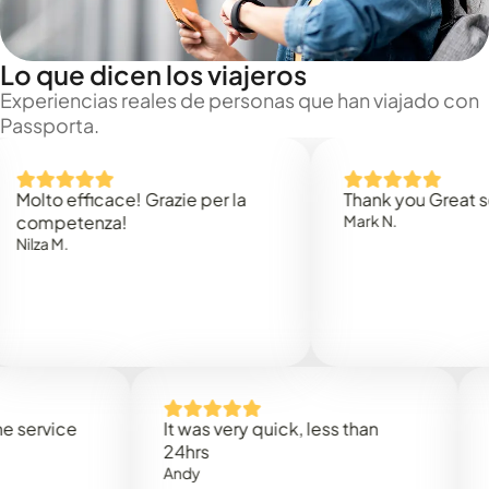
Lo que dicen los viajeros
Experiencias reales de personas que han viajado con
Passporta.
Molto efficace! Grazie per la
Thank you Great ser
competenza!
Mark N.
Nilza M.
 service
It was very quick, less than
S
24hrs
Ra
Andy