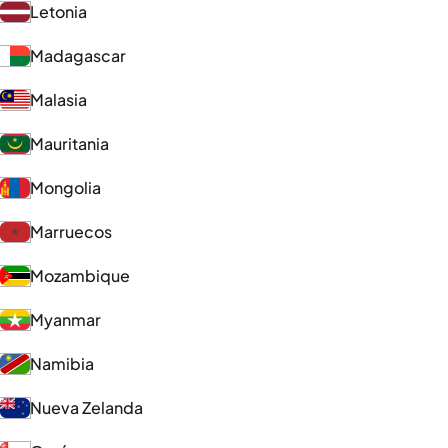
Letonia
Madagascar
Malasia
Mauritania
Mongolia
Marruecos
Mozambique
Myanmar
Namibia
Nueva Zelanda