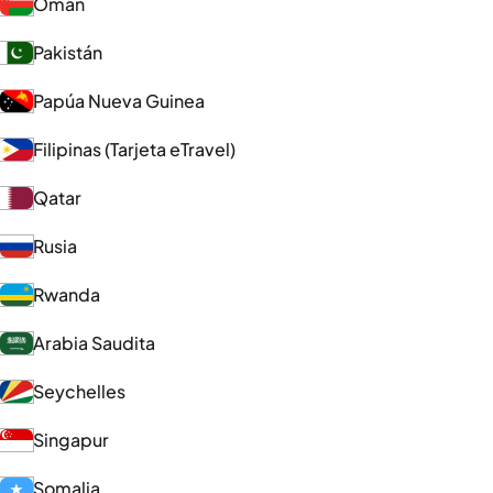
Omán
Pakistán
Papúa Nueva Guinea
Filipinas (Tarjeta eTravel)
Qatar
Rusia
Rwanda
Arabia Saudita
Seychelles
Singapur
Somalia