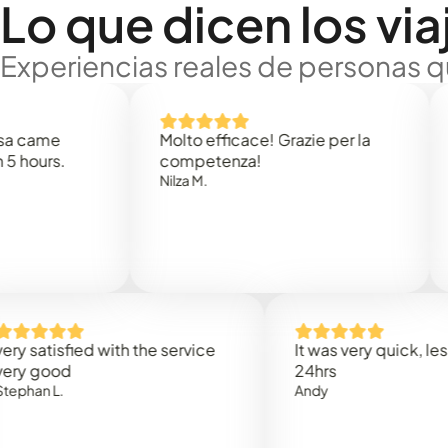
Lo que dicen los via
Experiencias reales de personas q
e
Molto efficace! Grazie per la
Thank
s.
competenza!
Mark N
Nilza M.
isfied with the service
It was very quick, less than
od
24hrs
L.
Andy