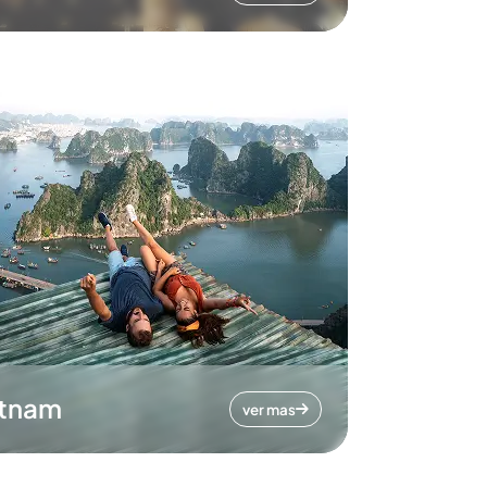
etnam
ver mas