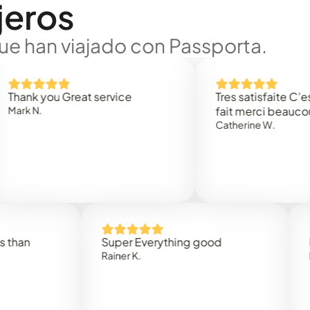
jeros
ue han viajado con Passporta.
 you Great service
Tres satisfaite C’est rap
.
fait merci beaucoup
Catherine W.
Super Everything good
Rapidez
Rainer K.
Marta R.