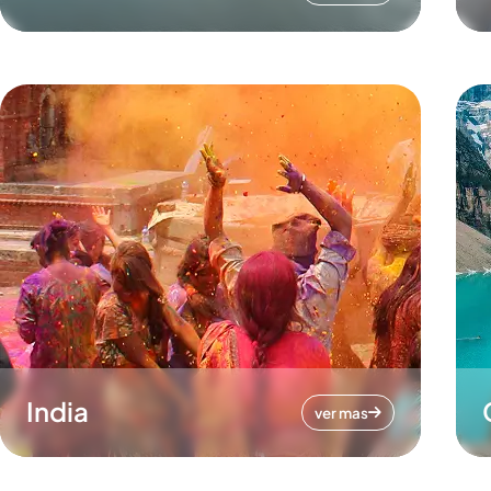
India
ver mas