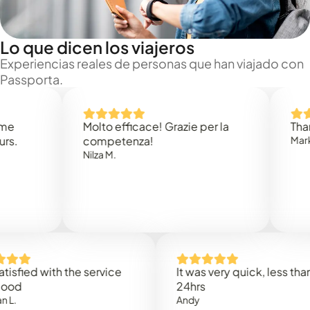
Lo que dicen los viajeros
Experiencias reales de personas que han viajado con
Passporta.
Molto efficace! Grazie per la
Thank you
competenza!
Mark N.
Nilza M.
d with the service
It was very quick, less than
24hrs
Andy