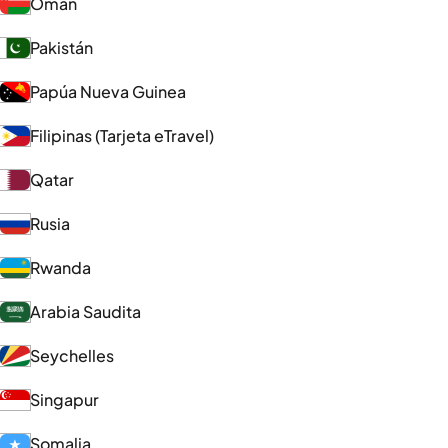
Omán
Pakistán
Papúa Nueva Guinea
Filipinas (Tarjeta eTravel)
Qatar
Rusia
Rwanda
Arabia Saudita
Seychelles
Singapur
Somalia