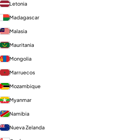
Letonia
Madagascar
Malasia
Mauritania
Mongolia
Marruecos
Mozambique
Myanmar
Namibia
Nueva Zelanda