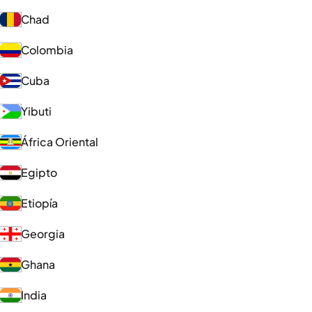
Chad
Colombia
Cuba
Yibuti
África Oriental
Egipto
Etiopía
Georgia
Ghana
India