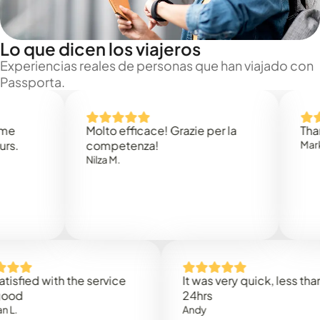
Lo que dicen los viajeros
Experiencias reales de personas que han viajado con
Passporta.
Molto efficace! Grazie per la
Thank you
competenza!
Mark N.
Nilza M.
d with the service
It was very quick, less than
24hrs
Andy