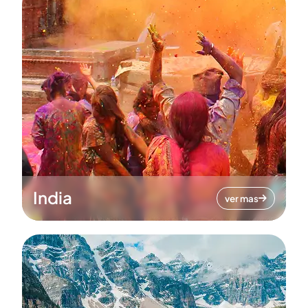
India
ver mas