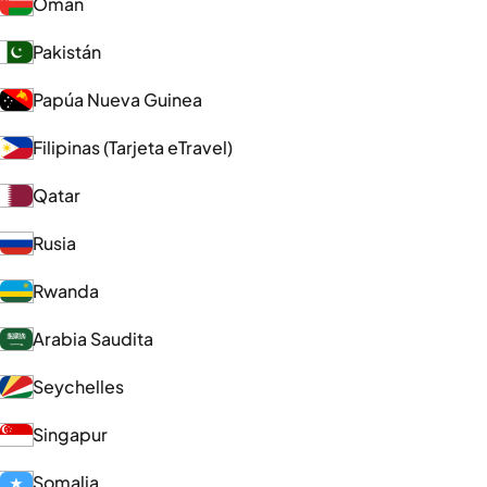
Omán
Pakistán
Papúa Nueva Guinea
Filipinas (Tarjeta eTravel)
Qatar
Rusia
Rwanda
Arabia Saudita
Seychelles
Singapur
Somalia