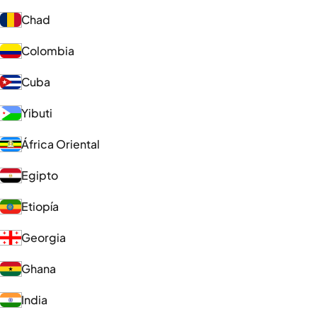
Chad
Colombia
Cuba
Yibuti
África Oriental
Egipto
Etiopía
Georgia
Ghana
India