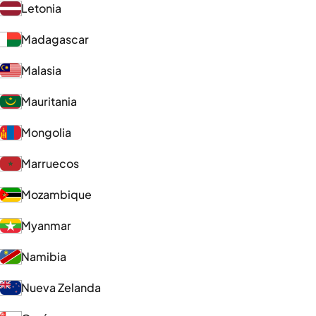
Letonia
Madagascar
Malasia
Mauritania
Mongolia
Marruecos
Mozambique
Myanmar
Namibia
Nueva Zelanda