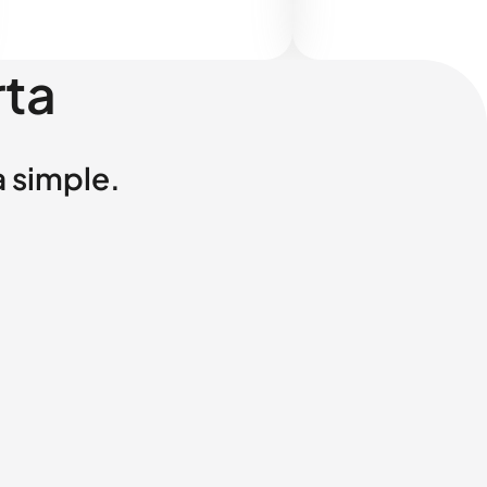
rta
a simple.