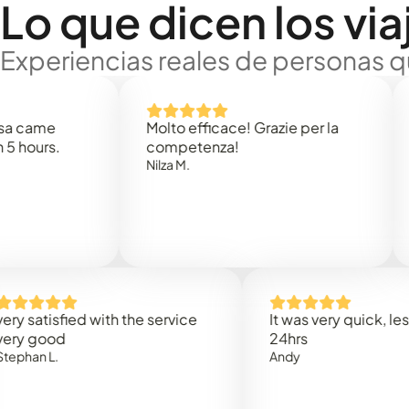
Lo que dicen los via
Experiencias reales de personas q
e
Molto efficace! Grazie per la
Thank
s.
competenza!
Mark N
Nilza M.
isfied with the service
It was very quick, less than
od
24hrs
L.
Andy