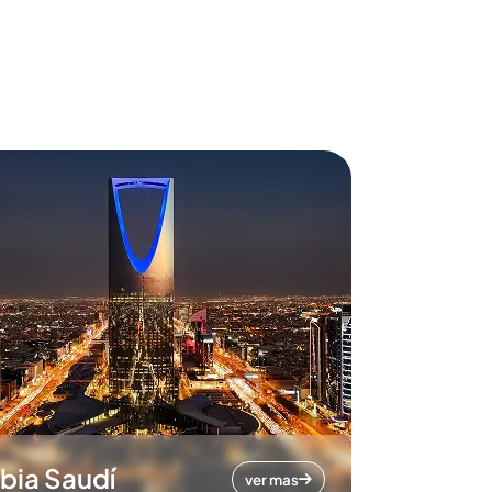
bia Saudí
ver mas