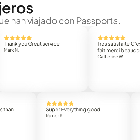
jeros
ue han viajado con Passporta.
 you Great service
Tres satisfaite C’est rap
.
fait merci beaucoup
Catherine W.
Super Everything good
Rapidez
Rainer K.
Marta R.