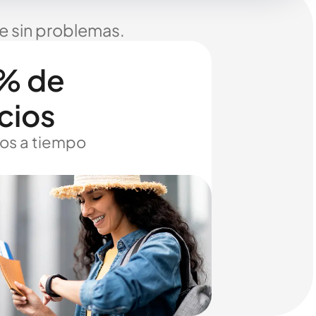
je sin problemas.
% de
cios
os a tiempo