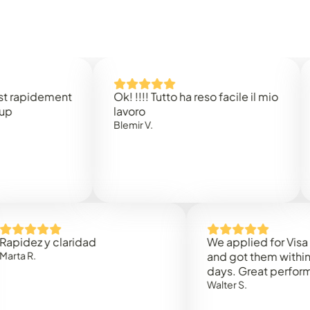
idement
Ok! !!!! Tutto ha reso facile il mio
Easy 
lavoro
Rene 
Blemir V.
 y claridad
We applied for Visa to Om
and got them within 3 work
days. Great performance!
Walter S.