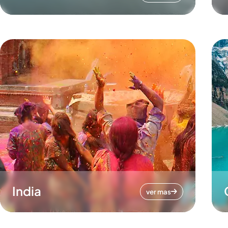
India
ver mas