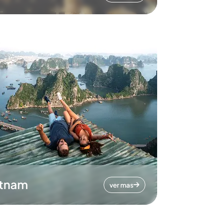
etnam
ver mas