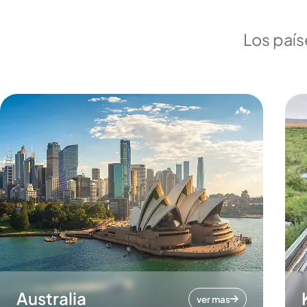
Los país
Australia
ver mas