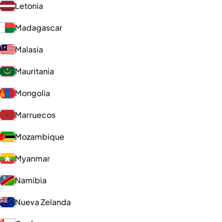
Letonia
Madagascar
Malasia
Mauritania
Mongolia
Marruecos
Mozambique
Myanmar
Namibia
Nueva Zelanda