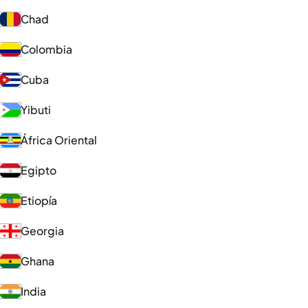
Chad
Colombia
Cuba
Yibuti
África Oriental
Egipto
Etiopía
Georgia
Ghana
India