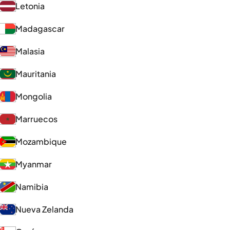
Letonia
Madagascar
Malasia
Mauritania
Mongolia
Marruecos
Mozambique
Myanmar
Namibia
Nueva Zelanda