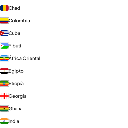
Chad
Colombia
Cuba
Yibuti
África Oriental
Egipto
Etiopía
Georgia
Ghana
India