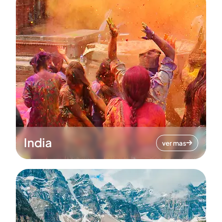
India
ver mas