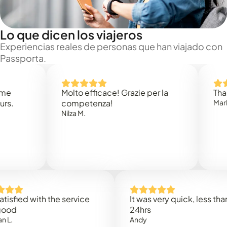
Lo que dicen los viajeros
Experiencias reales de personas que han viajado con
Passporta.
Molto efficace! Grazie per la
Thank you
competenza!
Mark N.
Nilza M.
ed with the service
It was very quick, less than
24hrs
Andy