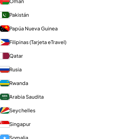
Omán
Pakistán
Papúa Nueva Guinea
Filipinas (Tarjeta eTravel)
Qatar
Rusia
Rwanda
Arabia Saudita
Seychelles
Singapur
Somalia