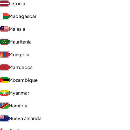
Letonia
Madagascar
Malasia
Mauritania
Mongolia
Marruecos
Mozambique
Myanmar
Namibia
Nueva Zelanda