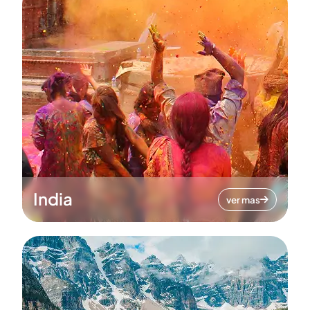
India
ver mas