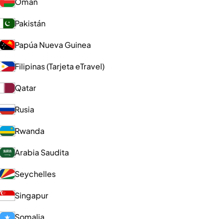
Omán
Pakistán
Papúa Nueva Guinea
Filipinas (Tarjeta eTravel)
Qatar
Rusia
Rwanda
Arabia Saudita
Seychelles
Singapur
Somalia