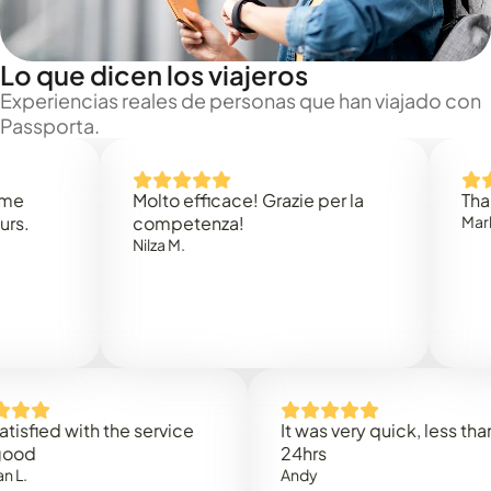
Lo que dicen los viajeros
Experiencias reales de personas que han viajado con
Passporta.
Molto efficace! Grazie per la
Thank you
competenza!
Mark N.
Nilza M.
ed with the service
It was very quick, less than
24hrs
Andy