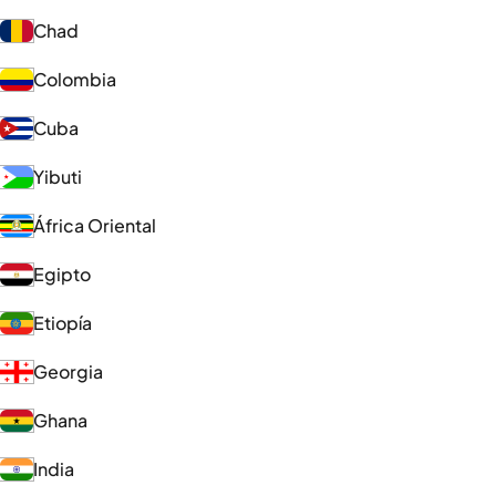
Chad
Colombia
Cuba
Yibuti
África Oriental
Egipto
Etiopía
Georgia
Ghana
India