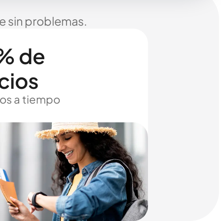
je sin problemas.
% de
cios
os a tiempo