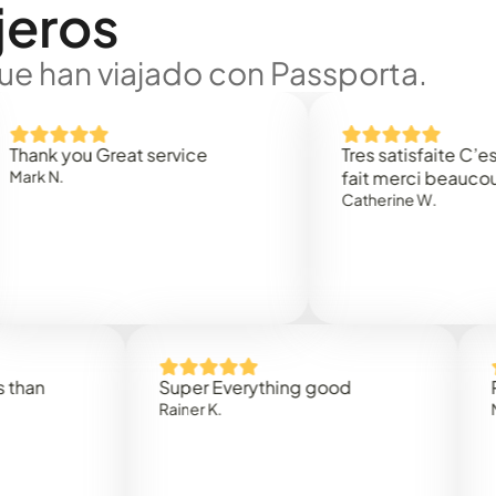
jeros
ue han viajado con Passporta.
 you Great service
Tres satisfaite C’est rap
.
fait merci beaucoup
Catherine W.
Super Everything good
Rapidez
Rainer K.
Marta R.