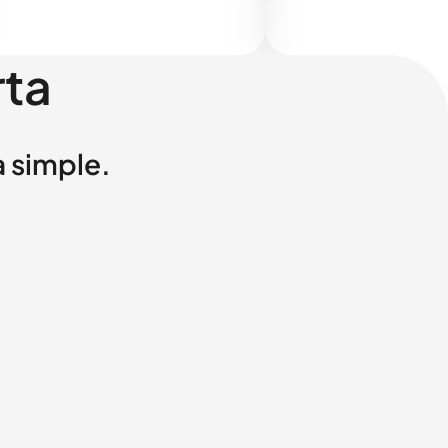
rta
a simple.