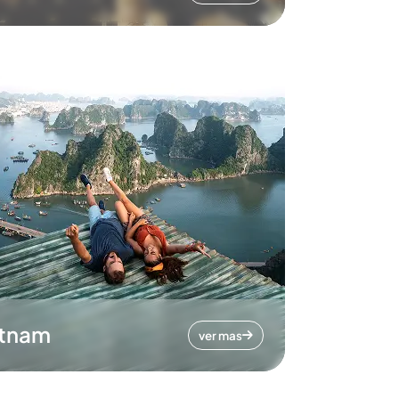
etnam
ver mas