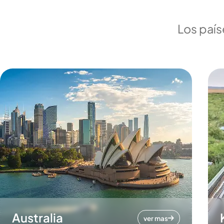
Los país
Australia
ver mas