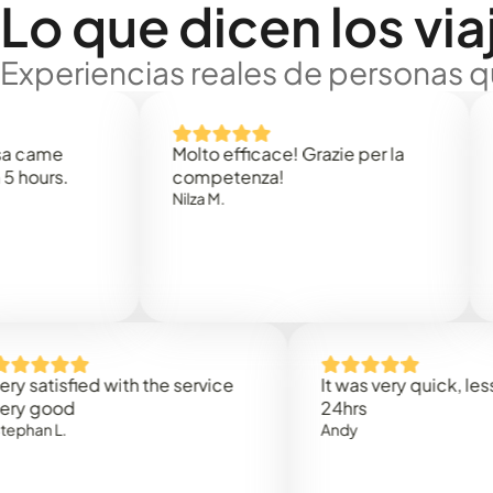
Lo que dicen los via
Experiencias reales de personas q
e
Molto efficace! Grazie per la
Thank
s.
competenza!
Mark N
Nilza M.
isfied with the service
It was very quick, less than
od
24hrs
.
Andy