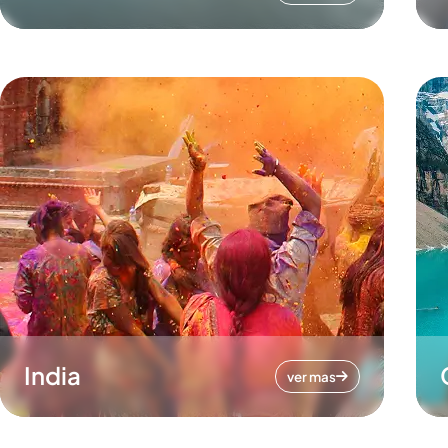
India
ver mas