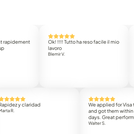
idement
Ok! !!!! Tutto ha reso facile il mio
Easy 
lavoro
Rene 
Blemir V.
 y claridad
We applied for Visa to Oma
and got them within 3 work
days. Great performance!
Walter S.