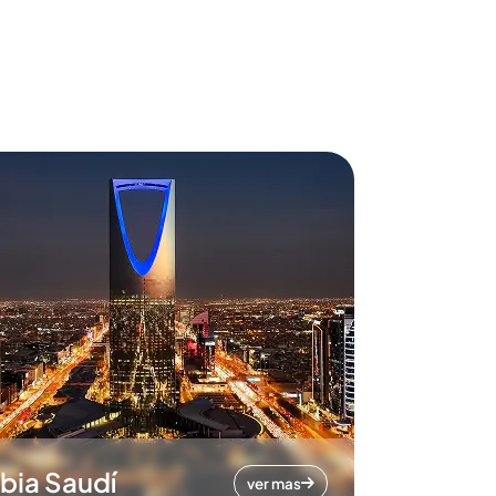
bia Saudí
ver mas