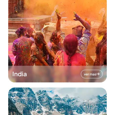
India
ver mas