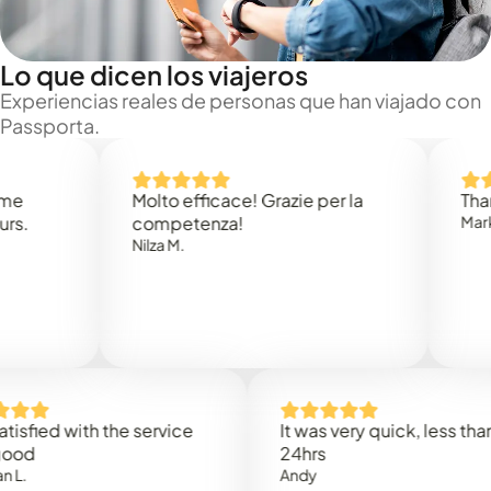
Lo que dicen los viajeros
Experiencias reales de personas que han viajado con
Passporta.
Molto efficace! Grazie per la
Thank you
competenza!
Mark N.
Nilza M.
d with the service
It was very quick, less than
24hrs
Andy