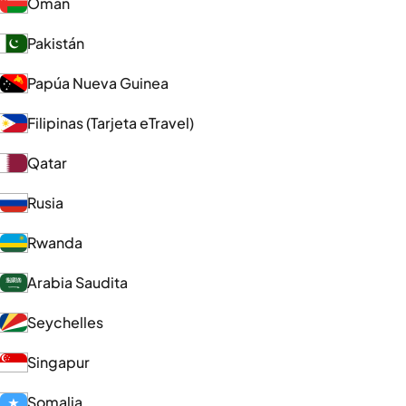
Omán
Pakistán
Papúa Nueva Guinea
Filipinas (Tarjeta eTravel)
Qatar
Rusia
Rwanda
Arabia Saudita
Seychelles
Singapur
Somalia