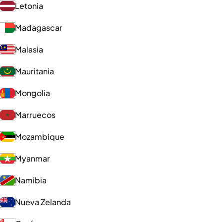
Letonia
Madagascar
Malasia
Mauritania
Mongolia
Marruecos
Mozambique
Myanmar
Namibia
Nueva Zelanda