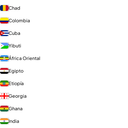
Chad
Colombia
Cuba
Yibuti
África Oriental
Egipto
Etiopía
Georgia
Ghana
India