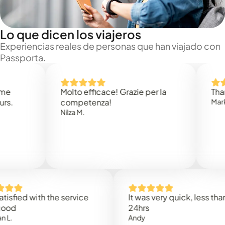
Lo que dicen los viajeros
Experiencias reales de personas que han viajado con
Passporta.
Molto efficace! Grazie per la
Thank you
competenza!
Mark N.
Nilza M.
ed with the service
It was very quick, less than
24hrs
Andy