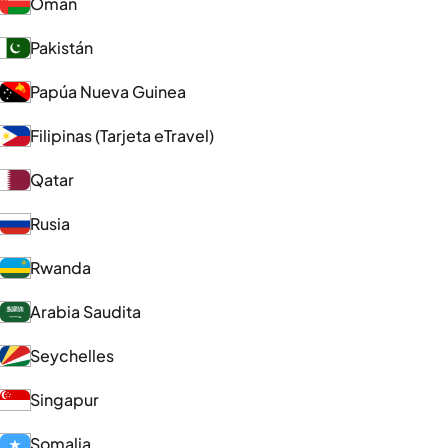
Omán
Pakistán
Papúa Nueva Guinea
Filipinas (Tarjeta eTravel)
Qatar
Rusia
Rwanda
Arabia Saudita
Seychelles
Singapur
Somalia