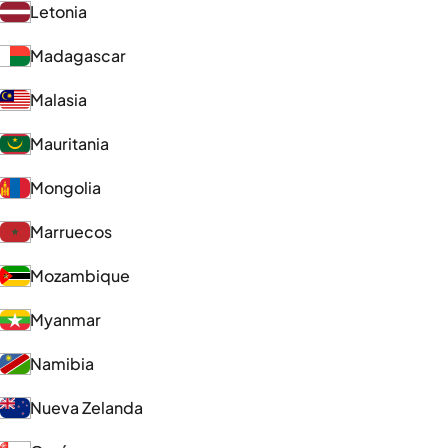
Letonia
Madagascar
Malasia
Mauritania
Mongolia
Marruecos
Mozambique
Myanmar
Namibia
Nueva Zelanda