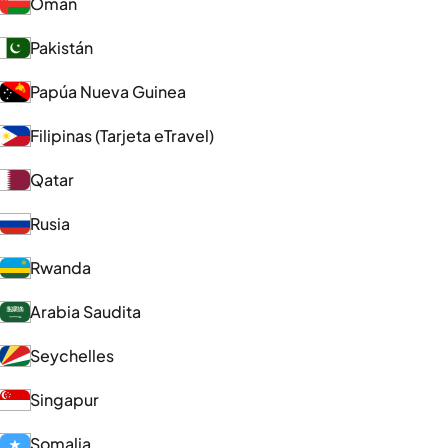
Omán
Pakistán
Papúa Nueva Guinea
Filipinas (Tarjeta eTravel)
Qatar
Rusia
Rwanda
Arabia Saudita
Seychelles
Singapur
Somalia