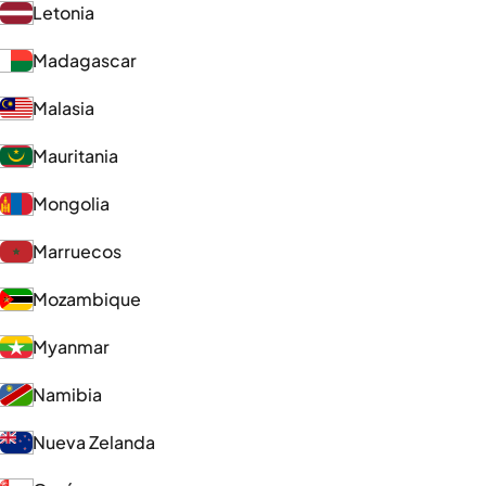
Letonia
Madagascar
Malasia
Mauritania
Mongolia
Marruecos
Mozambique
Myanmar
Namibia
Nueva Zelanda