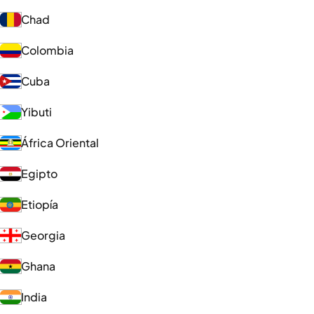
Chad
Colombia
Cuba
Yibuti
África Oriental
Egipto
Etiopía
Georgia
Ghana
India