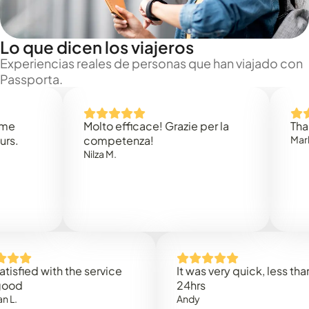
Lo que dicen los viajeros
Experiencias reales de personas que han viajado con
Passporta.
Molto efficace! Grazie per la
Thank you
competenza!
Mark N.
Nilza M.
ed with the service
It was very quick, less than
24hrs
Andy