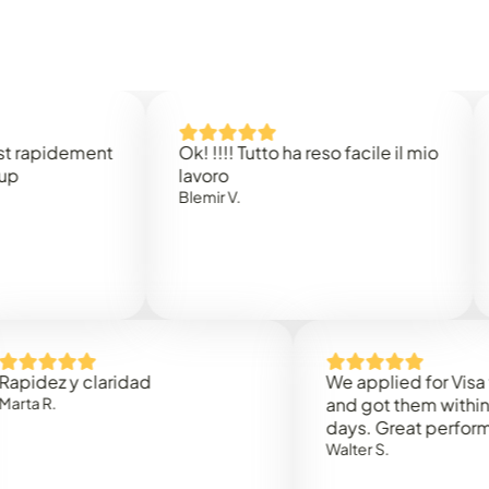
idement
Ok! !!!! Tutto ha reso facile il mio
Easy 
lavoro
Rene 
Blemir V.
 y claridad
We applied for Visa to Om
and got them within 3 work
days. Great performance!
Walter S.