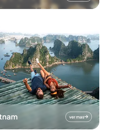
etnam
ver mas