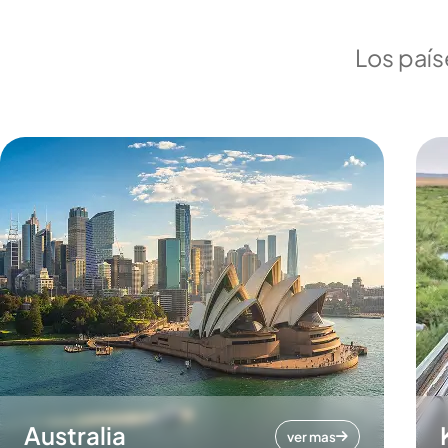
Los país
Australia
ver mas