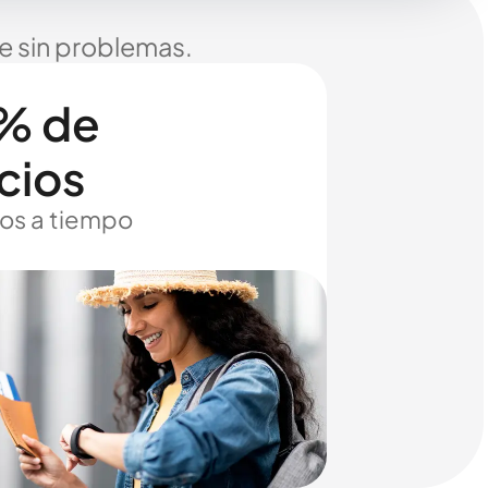
je sin problemas.
% de
cios
os a tiempo