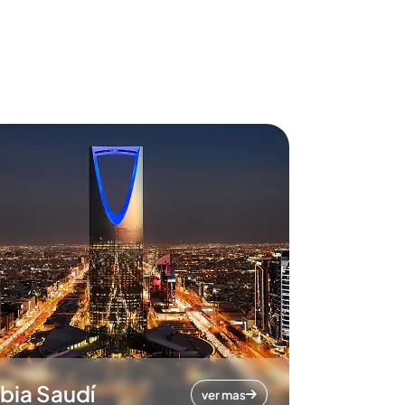
bia Saudí
ver mas