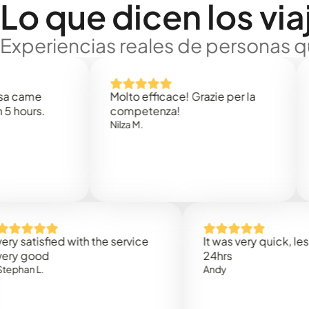
Lo que dicen los via
Experiencias reales de personas q
e
Molto efficace! Grazie per la
Thank
s.
competenza!
Mark N
Nilza M.
isfied with the service
It was very quick, less than
od
24hrs
.
Andy