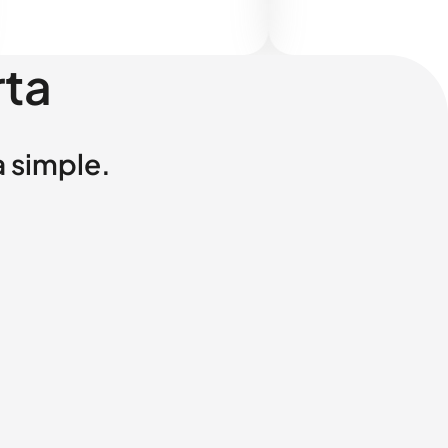
rta
a simple.