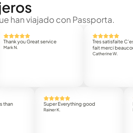
jeros
ue han viajado con Passporta.
 you Great service
Tres satisfaite C’est rap
.
fait merci beaucoup
Catherine W.
Super Everything good
Rapidez
Rainer K.
Marta R.