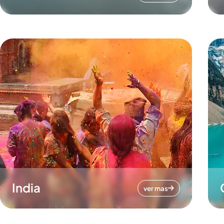
India
ver mas