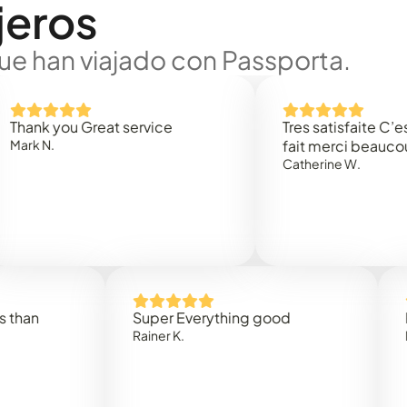
jeros
ue han viajado con Passporta.
 you Great service
Tres satisfaite C’est rap
.
fait merci beaucoup
Catherine W.
Super Everything good
Rapidez
Rainer K.
Marta R.