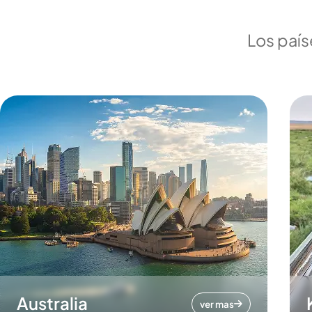
Los país
Australia
ver mas