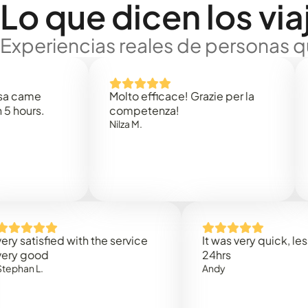
Lo que dicen los via
Experiencias reales de personas q
e
Molto efficace! Grazie per la
Thank
s.
competenza!
Mark N
Nilza M.
isfied with the service
It was very quick, less than
od
24hrs
.
Andy