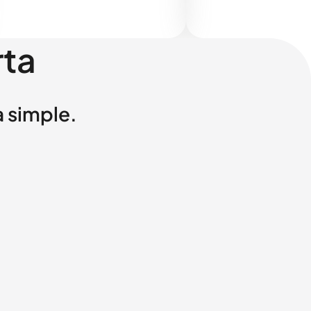
rta
a simple.