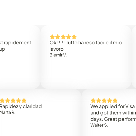
idement
Ok! !!!! Tutto ha reso facile il mio
Easy 
lavoro
Rene 
Blemir V.
 y claridad
We applied for Visa to Om
and got them within 3 work
days. Great performance!
Walter S.