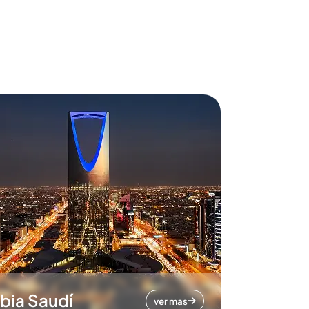
bia Saudí
ver mas