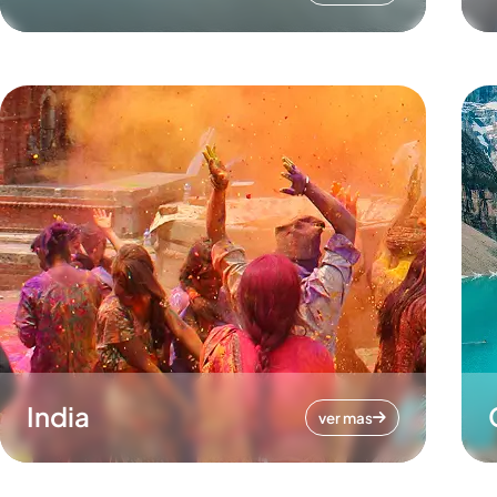
India
ver mas