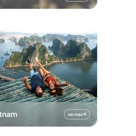
etnam
ver mas