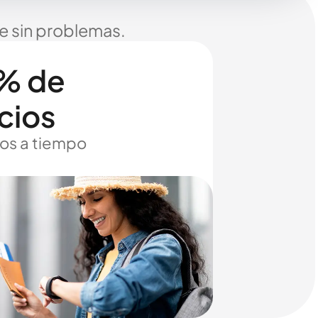
je sin problemas.
% de
cios
os a tiempo